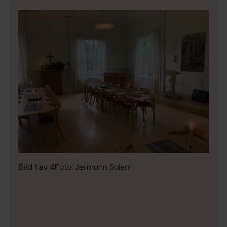
Bild 1 av 4
Foto: Jermunn Solem
Bild 