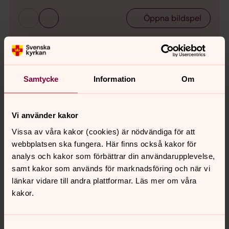
Öppna bildspel
Indals kyrka
Trygg och gammal med sina vita murar, sin fantastiska
Samtycke
Information
Om
orgel och sin ovanliga klock-klämtning ligger hon där,
Indals kyrka. I sig rymmer hon tro och historia - och en
dörr utan motstycke!
Vi använder kakor
Vissa av våra kakor (cookies) är nödvändiga för att
Bagarstugan i Indal
webbplatsen ska fungera. Här finns också kakor för
analys och kakor som förbättrar din användarupplevelse,
Vill du baka på gammaldags vis med vedeldad ugn? Då
samt kakor som används för marknadsföring och när vi
kan du hyra vår bagarstuga i Indal! Ring expedition på
länkar vidare till andra plattformar. Läs mer om våra
060-19 99 04 för att boka. Hyrpris 100 kr.
kakor.
Orgeln i Indals kyrka
Samtyckesval