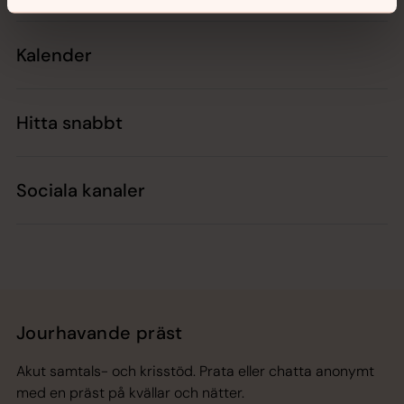
Kalender
Hitta snabbt
Sociala kanaler
Jourhavande präst
Akut samtals- och krisstöd. Prata eller chatta anonymt
med en präst på kvällar och nätter.