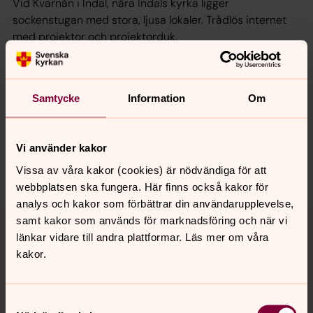
Vid Kvarnån i Indal, nära Indals kyrka ligger
sockenstugan med stora, ljusa lokaler. Trådlös internet
med projektor och projektorduk.
Samtycke
Information
Om
Synpunkter eller frågor på sidans
innehåll?
medelpadsnorra.pastorat@svenskakyrkan.se
Vi använder kakor
Vissa av våra kakor (cookies) är nödvändiga för att
webbplatsen ska fungera. Här finns också kakor för
analys och kakor som förbättrar din användarupplevelse,
Tillbaka till toppen
Tillbaka till innehållet
samt kakor som används för marknadsföring och när vi
länkar vidare till andra plattformar. Läs mer om våra
kakor.
Kontakt
Samtyckesval