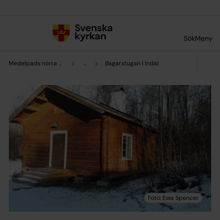
Till innehållet
Till undermeny
Sök
Meny
Medelpads norra pastorat
...
Bagarstugan i Indal