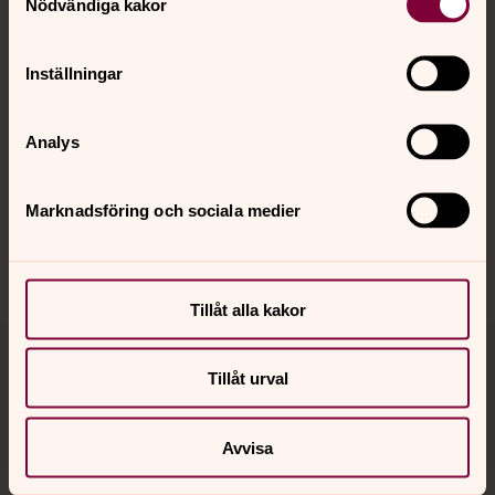
Nödvändiga kakor
Kalender
Inställningar
Hitta snabbt
Analys
Sociala kanaler
Marknadsföring och sociala medier
Tillåt alla kakor
Jourhavande präst
Tillåt urval
Akut samtals- och krisstöd. Prata eller chatta anonymt
Avvisa
med en präst på kvällar och nätter.