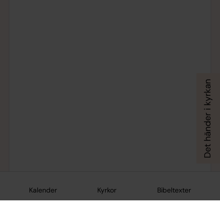
Kalender
Kyrkor
Bibeltexter