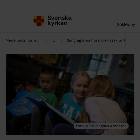
Till innehållet
Till undermeny
Sök
Meny
Medelpads norra pastorat
...
Sångfåglarna (förskoleklass-1:an)