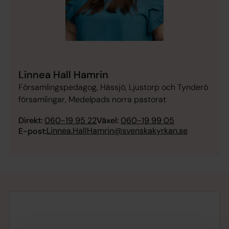
Linnea Hall Hamrin
Församlingspedagog, Hässjö, Ljustorp och Tynderö
församlingar, Medelpads norra pastorat
Direkt:
060-19 95 22
Växel:
060-19 99 05
Linnea.HallHamrin@svenskakyrkan.se
E-post: