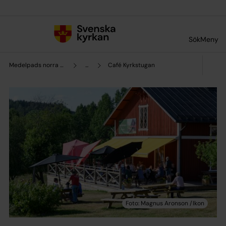
Till innehållet
Till undermeny
Sök
Meny
Medelpads norra pastorat
...
Café Kyrkstugan