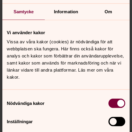
Café Kyrkstugan har öppet.
Samtycke
Information
Om
Pilgrimsvandring vid Kyrkstugan
Vi använder kakor
tisdag 11 augusti 2026
·
13.30
–
15.00
Café Kyrkstugan
Vissa av våra kakor (cookies) är nödvändiga för att
webbplatsen ska fungera. Här finns också kakor för
Välkomna till en kortare pilgrimsvandring i skogen
analys och kakor som förbättrar din användarupplevelse,
bakom Sköns kyrka. Vandringen är ca 5 km och
samt kakor som används för marknadsföring och när vi
inleds med en andakt. Samling vid Café Kyrkstugan.
länkar vidare till andra plattformar. Läs mer om våra
Efteråt finns det möjlighet att köpa fika. Inställt vid
kakor.
regn. I samverkan med Sensus.
Samtyckesval
Nödvändiga kakor
Visa fler händelser
Inställningar