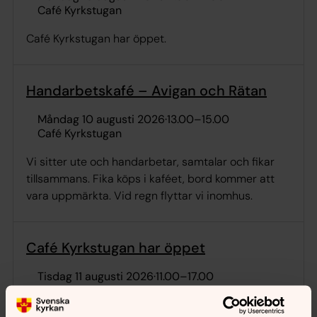
Café Kyrkstugan
Café Kyrkstugan har öppet.
Handarbetskafé – Avigan och Rätan
måndag 10 augusti 2026
·
13.00
–
15.00
Café Kyrkstugan
Vi sitter ute och handarbetar, samtalar och fikar
tillsammans. Fika köps i kaféet, bord kommer att
vara uppmärkta. Vid regn flyttar vi inomhus.
Café Kyrkstugan har öppet
tisdag 11 augusti 2026
·
11.00
–
17.00
Café Kyrkstugan