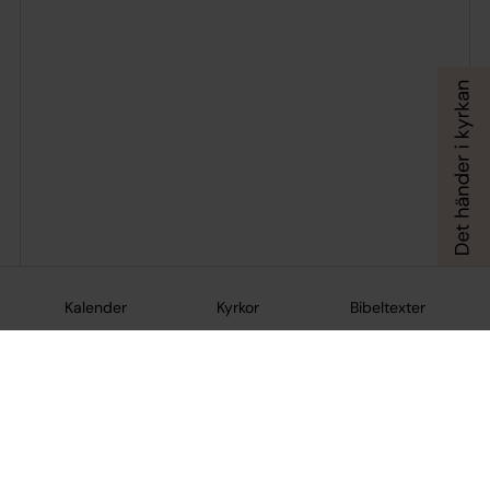
Kalender
Kyrkor
Bibeltexter