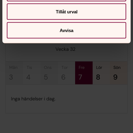
lyfta, stärka och ge hopp. Kyrkan är en plats att vara
stolt över. Du som medlem gör allt möjligt!
Tillåt urval
Avvisa
Aktuellt
augusti 2026
Vecka 32
mån
tis
ons
tor
fre
lör
sön
3
4
5
6
7
8
9
Inga händelser i dag.