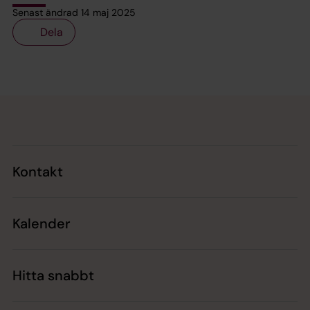
Senast ändrad 14 maj 2025
Dela
Tillbaka till toppen
Tillbaka till innehållet
Kontakt
Kalender
Hitta snabbt