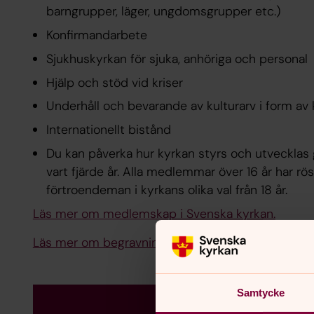
barngrupper, läger, ungdomsgrupper etc.)
Konfirmandarbete
Sjukhuskyrkan för sjuka, anhöriga och personal
Hjälp och stöd vid kriser
Underhåll och bevarande av kulturarv i form a
Internationellt bistånd
Du kan påverka hur kyrkan styrs och utvecklas 
vart fjärde år. Alla medlemmar över 16 år har röst
förtroendeman i kyrkans olika val från 18 år.
Läs mer om medlemskap i Svenska kyrkan.
Läs mer om begravningsavgiften.
Samtycke