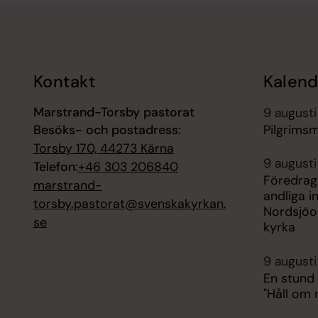
Tillbaka till toppen
Tillbaka till innehållet
Kontakt
Kalend
Marstrand-Torsby pastorat
9 augusti
Besöks- och postadress:
Pilgrims
Torsby 170, 44273 Kärna
9 augusti
Telefon:
+46 303 206840
Föredrag
marstrand-
andliga i
torsby.pastorat@svenskakyrkan.
Nordsjöo
se
kyrka
9 augusti
En stund
"Håll om 