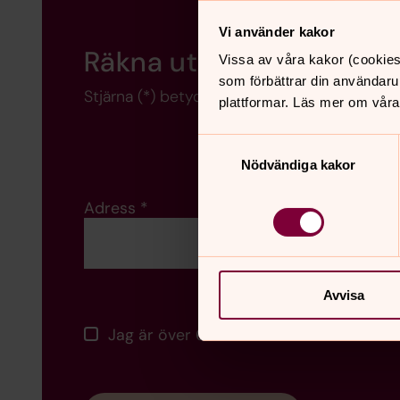
Vi använder kakor
Räkna ut
din kyrkoavgift
Vissa av våra kakor (cookies
som förbättrar din användaru
Stjärna (*) betyder att du måste fylla i fältet
plattformar. Läs mer om våra
Samtyckesval
Nödvändiga kakor
Adress
*
Avvisa
Jag är över 65 år.