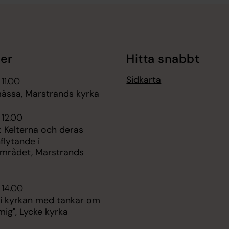
er
Hitta snabbt
Sidkarta
 11.00
mässa, Marstrands kyrka
 12.00
: Kelterna och deras
nflytande i
mrådet, Marstrands
 14.00
 i kyrkan med tankar om
mig", Lycke kyrka