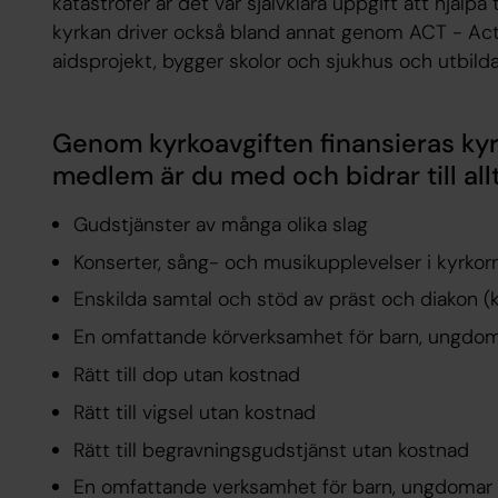
katastrofer är det vår självklara uppgift att hjälp
kyrkan driver också bland annat genom ACT - Ac
aidsprojekt, bygger skolor och sjukhus och utbild
Genom kyrkoavgiften finansieras ky
medlem är du med och bidrar till allt
Gudstjänster av många olika slag
Konserter, sång- och musikupplevelser i kyrkorn
Enskilda samtal och stöd av präst och diakon (k
En omfattande körverksamhet för barn, ungdo
Rätt till dop utan kostnad
Rätt till vigsel utan kostnad
Rätt till begravningsgudstjänst utan kostnad
En omfattande verksamhet för barn, ungdomar oc