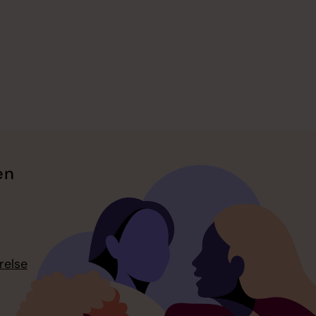
en
relse