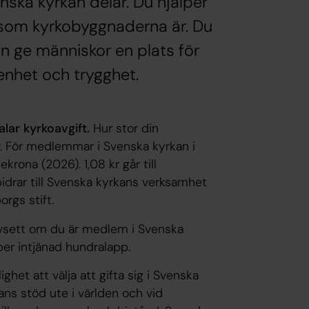
nska kyrkan delar. Du hjälper
rv som kyrkobyggnaderna är. Du
n ge människor en plats för
penhet och trygghet.
lar kyrkoavgift.
Hur stor din
r. För medlemmar i Svenska kyrkan i
krona (2026). 1,08 kr går till
drar till Svenska kyrkans verksamhet
orgs stift.
avsett om du är medlem i Svenska
 per intjänad hundralapp.
ghet att välja att gifta sig i Svenska
ns stöd ute i världen och vid