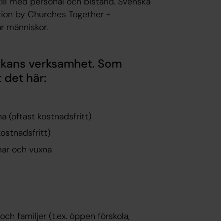
a till med personal och bistånd. Svenska
tion by Churches Together -
ar människor.
rkans verksamhet. Som
 det här:
a (oftast kostnadsfritt)
ostnadsfritt)
mar och vuxna
h familjer (t.ex. öppen förskola,