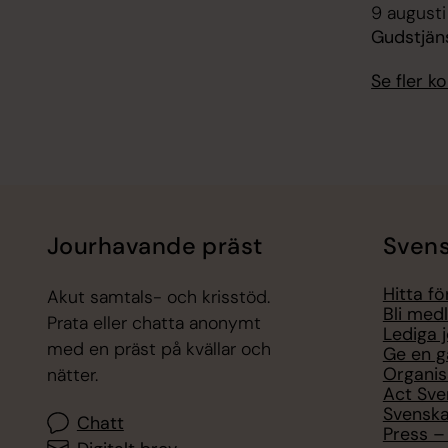
9 augusti
Gudstjän
Se fler 
Jourhavande präst
Svens
Hitta f
Akut samtals- och krisstöd.
Bli med
Prata eller chatta anonymt
Lediga 
med en präst på kvällar och
Ge en g
Organis
nätter.
Act Sve
Svenska
Chatt
Press – 