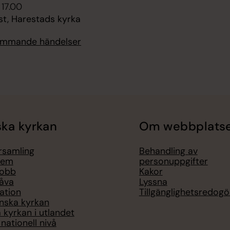
 17.00
st, Harestads kyrka
kommande händelser
ka kyrkan
Om webbplats
örsamling
Behandling av
lem
personuppgifter
jobb
Kakor
åva
Lyssna
ation
Tillgänglighetsredogö
nska kyrkan
 kyrkan i utlandet
nationell nivå