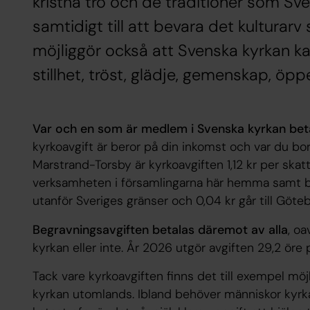
kristna tro och de traditioner som Sve
samtidigt till att bevara det kultura
möjliggör också att Svenska kyrkan ka
stillhet, tröst, glädje, gemenskap, öp
Var och en som är medlem i Svenska kyrkan beta
kyrkoavgift är beror på din inkomst och var du bo
Marstrand-Torsby är kyrkoavgiften 1,12 kr per skatte
verksamheten i församlingarna här hemma samt bi
utanför Sveriges gränser och 0,04 kr går till Göteb
Begravningsavgiften betalas däremot av alla
, o
kyrkan eller inte. År 2026 utgör avgiften 29,2 öre
Tack vare kyrkoavgiften finns det till exempel möjli
kyrkan utomlands. Ibland behöver människor kyrka