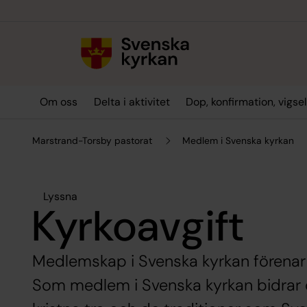
Till innehållet
Till undermeny
Om oss
Delta i aktivitet
Dop, konfirmation, vigse
Marstrand-Torsby pastorat
Medlem i Svenska kyrkan
Lyssna
Kyrkoavgift
Medlemskap i Svenska kyrkan förenar 
Som medlem i Svenska kyrkan bidrar du