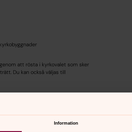
v kyrkobyggnader
genom att rösta i kyrkovalet som sker
rätt. Du kan också väljas till
Information