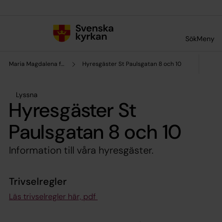
Till innehållet
Till undermeny
Sök
Meny
Maria Magdalena församling
Hyresgäster St Paulsgatan 8 och 10
Lyssna
Hyresgäster St
Paulsgatan 8 och 10
Information till våra hyresgäster.
Trivselregler
Läs trivselregler här, pdf