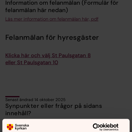
Information om felanmälan
(Formulär för
felanmälan här nedan)
Läs mer information om felanmälan här, pdf
Felanmälan för hyresgäster
Klicka här och välj St Paulsgatan 8
eller St Paulsgatan 10
Senast ändrad 14 oktober 2025
Synpunkter eller frågor på sidans
innehåll?
maria.magdalena@svenskakyrkan.se