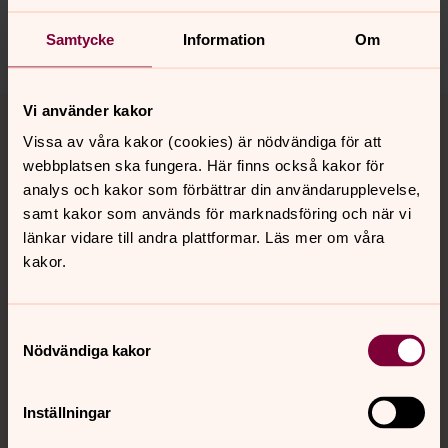
Dela
Samtycke
Information
Om
Tillbaka till toppen
Tillbaka till innehållet
Vi använder kakor
Vissa av våra kakor (cookies) är nödvändiga för att
webbplatsen ska fungera. Här finns också kakor för
analys och kakor som förbättrar din användarupplevelse,
Kontakt
samt kakor som används för marknadsföring och när vi
länkar vidare till andra plattformar. Läs mer om våra
kakor.
Kalender
Samtyckesval
Hitta snabbt
Nödvändiga kakor
Inställningar
Sociala kanaler