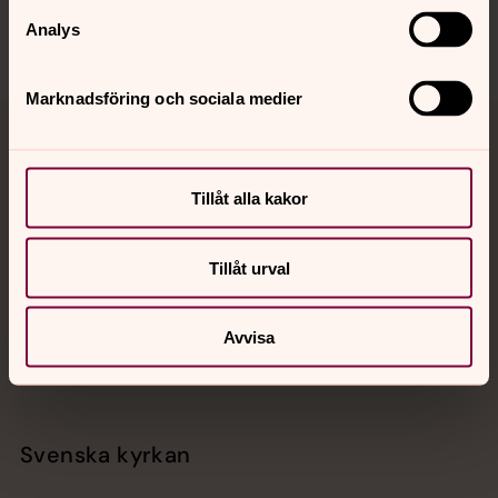
Analys
Marknadsföring och sociala medier
Jourhavande präst
Tillåt alla kakor
Akut samtals- och krisstöd. Prata eller chatta anonymt
med en präst på kvällar och nätter.
Tillåt urval
Chatt
Digitalt brev
Avvisa
Telefon 112
Svenska kyrkan