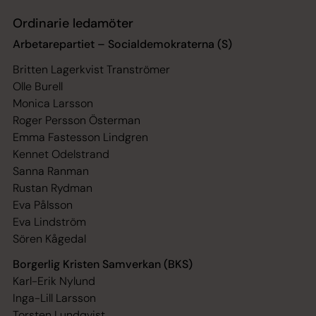
Ordinarie ledamöter
Arbetarepartiet – Socialdemokraterna (S)
Britten Lagerkvist Tranströmer
Olle Burell
Monica Larsson
Roger Persson Österman
Emma Fastesson Lindgren
Kennet Odelstrand
Sanna Ranman
Rustan Rydman
Eva Pålsson
Eva Lindström
Sören Kågedal
Borgerlig Kristen Samverkan (BKS)
Karl-Erik Nylund
Inga-Lill Larsson
Torsten Lundqvist