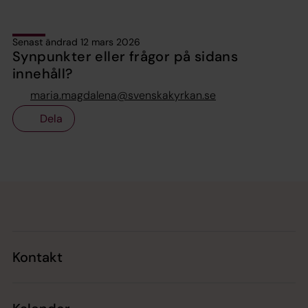
Senast ändrad 12 mars 2026
Synpunkter eller frågor på sidans
innehåll?
maria.magdalena@svenskakyrkan.se
Dela
Tillbaka till toppen
Tillbaka till innehållet
Kontakt