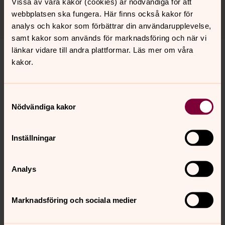
Vissa av våra kakor (cookies) är nödvändiga för att
webbplatsen ska fungera. Här finns också kakor för
Läs protokoll från kyrkoråd och kyrkofullmäktige här.
analys och kakor som förbättrar din användarupplevelse,
samt kakor som används för marknadsföring och när vi
länkar vidare till andra plattformar. Läs mer om våra
kakor.
Samtyckesval
Nödvändiga kakor
Inställningar
Analys
Marknadsföring och sociala medier
Foto: Roberth Björk