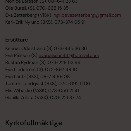
Monica Larsson (S), 08–641 23 63
Olle Burell, (S), 070-665 15 35
Eva Zetterberg (ViSK)
ingridevazetterberg@gmail.com
Karl-Erik Nylund (BKS), 073-374 65 91
Ersättare
Kennet Odelstrand (S) 073-445 36 36
Eva Pålsson (S)
evapalsson44@hotmail.com
Rustan Rydman (S), 073-228 53 99
Eva Lindström (S), 072-897 48 10
Eva Lantz (BKS), 08-714 89 08
Torsten Lundqvist (BKS), 070-092 11 06
Elis Wibacke (ViSK), 073-056 21 41
Gunilla Zuleta (ViSK), 070-221 37 74
Kyrkofullmäktige