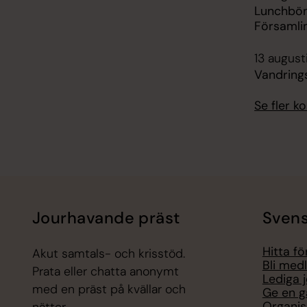
Lunchbön
Församli
13 august
Vandring
Se fler 
Jourhavande präst
Svens
Hitta f
Akut samtals- och krisstöd.
Bli med
Prata eller chatta anonymt
Lediga 
med en präst på kvällar och
Ge en g
Organis
nätter.