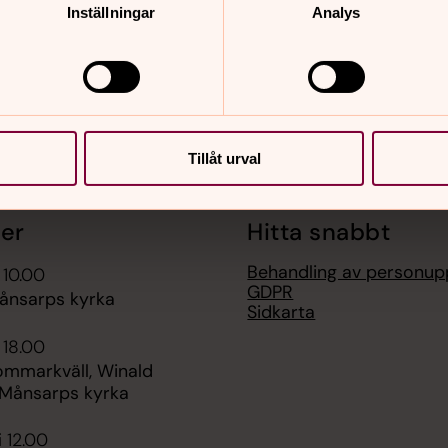
Inställningar
Analys
Tillåt urval
er
Hitta snabbt
Behandling av personupp
 10.00
GDPR
ånsarps kyrka
Sidkarta
 18.00
ommarkväll, Winald
, Månsarps kyrka
i 12.00