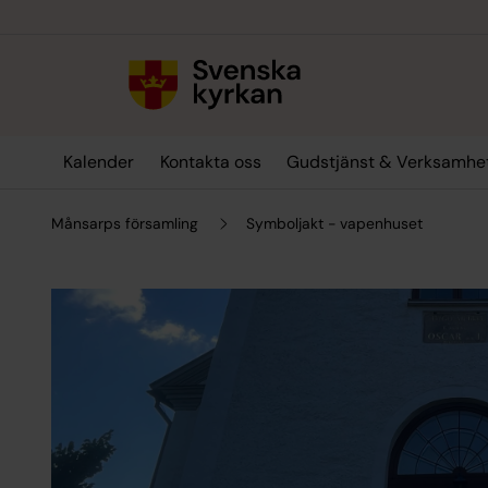
Till innehållet
Till undermeny
Kalender
Kontakta oss
Gudstjänst & Verksamhe
Månsarps församling
Symboljakt - vapenhuset