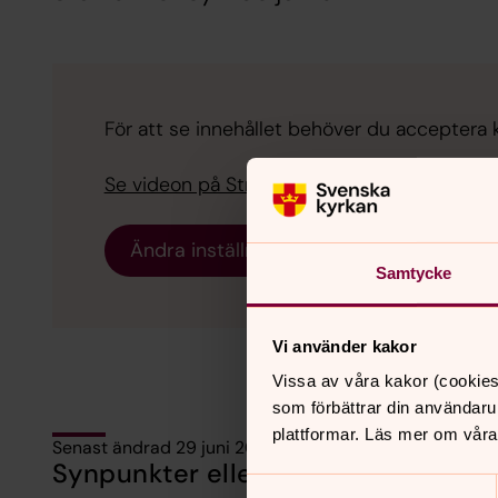
För att se innehållet behöver du acceptera ka
Se videon på Streamio i stället.
Ändra inställningar
Samtycke
Vi använder kakor
Vissa av våra kakor (cookies
som förbättrar din användaru
plattformar. Läs mer om våra
Senast ändrad 29 juni 2023
Synpunkter eller frågor på sidans i
Samtyckesval