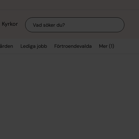
Sök
Kyrkor
Mer (1)
gården
Lediga jobb
Förtroendevalda