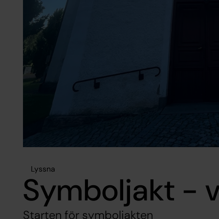
Lyssna
Symboljakt - 
Starten för symboljakten