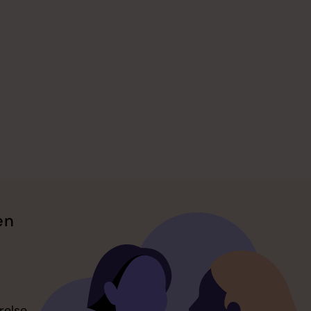
en
relse