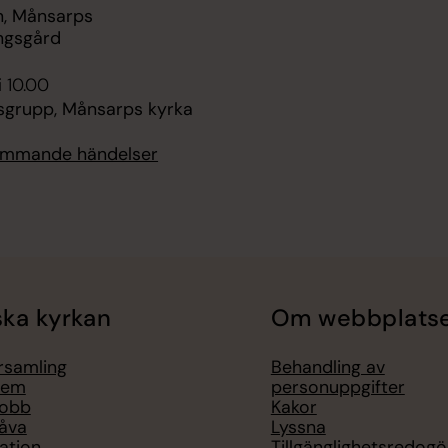
, Månsarps
ngsgård
i 10.00
sgrupp, Månsarps kyrka
kommande händelser
ka kyrkan
Om webbplats
örsamling
Behandling av
lem
personuppgifter
jobb
Kakor
åva
Lyssna
ation
Tillgänglighetsredogö