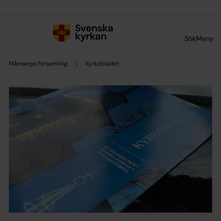
Till innehållet
Till undermeny
Sök
Meny
Månsarps församling
Kyrkobladet