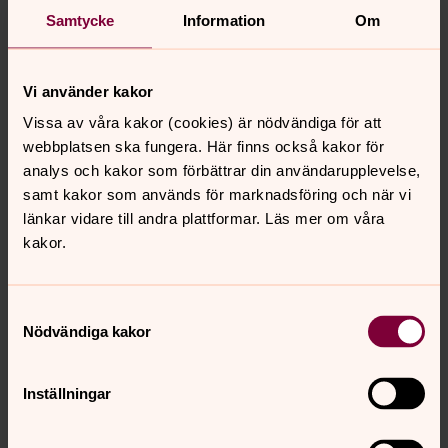
Månsarps Kyrkoblad 4/2017
Samtycke
Information
Om
Månsarps Kyrkoblad 3/2017
Månsarps Kyrkoblad 2/2017
Vi använder kakor
Månsarps Kyrkoblad 1/2017
Vissa av våra kakor (cookies) är nödvändiga för att
webbplatsen ska fungera. Här finns också kakor för
Månsarps Kyrkoblad 4/2016
analys och kakor som förbättrar din användarupplevelse,
samt kakor som används för marknadsföring och när vi
Artiklar i sin helhet
länkar vidare till andra plattformar. Läs mer om våra
Coronaåret 2020, bibeltips mm
kakor.
Samtyckesval
Nödvändiga kakor
Senast ändrad 1 juni 2023
Synpunkter eller frågor på sidans
innehåll?
Inställningar
mansarp.forsamling@svenskakyrkan.se
Dela