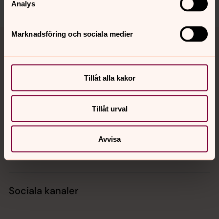
Analys
Tillbaka till toppen
Tillbaka till innehållet
Marknadsföring och sociala medier
Tillåt alla kakor
Kontakt
Tillåt urval
Kalender
Avvisa
Hitta snabbt
Sociala kanaler