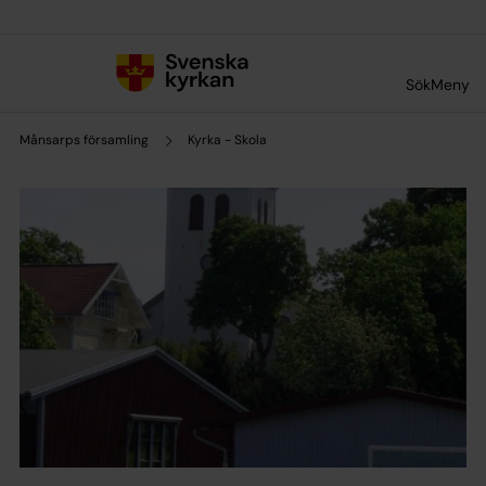
Till innehållet
Till undermeny
Sök
Meny
Månsarps församling
Kyrka - Skola