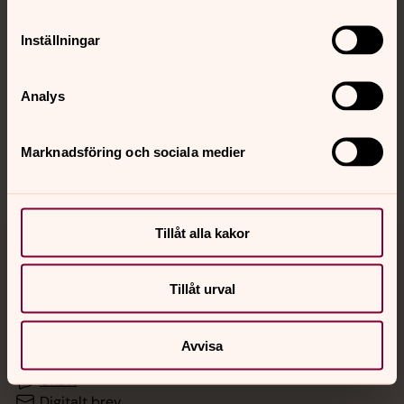
Inställningar
Hitta snabbt
Analys
Sociala kanaler
Marknadsföring och sociala medier
Tillåt alla kakor
Jourhavande präst
Tillåt urval
Akut samtals- och krisstöd. Prata eller chatta anonymt
med en präst på kvällar och nätter.
Avvisa
Chatt
Digitalt brev