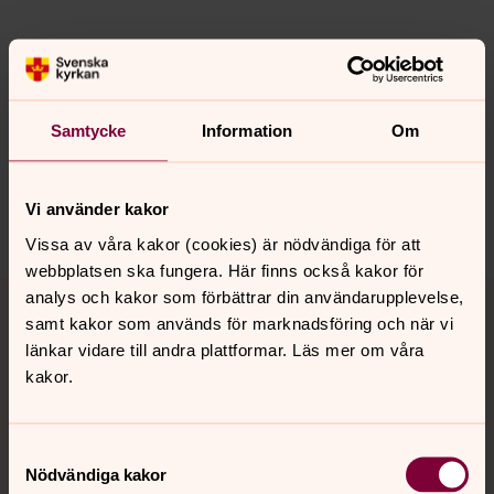
Senast ändrad 22 februari 2023
Synpunkter eller frågor på sidans
Samtycke
Information
Om
innehåll?
mansarp.forsamling@svenskakyrkan.se
Vi använder kakor
Dela
Vissa av våra kakor (cookies) är nödvändiga för att
webbplatsen ska fungera. Här finns också kakor för
Tillbaka till toppen
Tillbaka till innehållet
analys och kakor som förbättrar din användarupplevelse,
samt kakor som används för marknadsföring och när vi
länkar vidare till andra plattformar. Läs mer om våra
kakor.
Kontakt
Samtyckesval
Nödvändiga kakor
Kalender