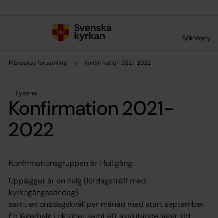
Till innehållet
Till undermeny
Sök
Meny
Månsarps församling
Konfirmation 2021-2022
Lyssna
Konfirmation 2021-
2022
Konfirmationsgruppen är i full gång.
Upplägget är en helg (lördagsträff med
kyrkogångssöndag)
samt en onsdagskväll per månad med start september.
En lägerhelg i oktober samt ett avslutande läger vid