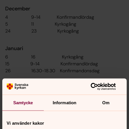
December
4 9-14 Konfirmandlördag
5 11 Kyrkogång
24 23 Kyrkogång
Januari
6 16 Kyrkogång
15 9-14 Konfirmandlördag
26 16.30-18.30 Konfirmandonsdag
Februari
5 9-14 Konfirmandlördag
Samtycke
Information
Om
6 11 Kyrkogång
23 16.30-18.30 Konfirmandonsdag
Vi använder kakor
Mars