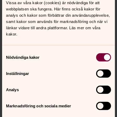
Vissa av våra kakor (cookies) är nödvändiga för att
5 9-14 Konfirmandlördag
webbplatsen ska fungera. Här finns också kakor för
6 11 Kyrkogång
analys och kakor som förbättrar din användarupplevelse,
23 16.30-18.30 Konfirmandonsdag
samt kakor som används för marknadsföring och när vi
länkar vidare till andra plattformar. Läs mer om våra
kakor.
April
2 9-14 Konfirmandlördag
3 11 Kyrkogång
Samtyckesval
14, 17 Kyrkogång, Påsk
Nödvändiga kakor
Maj
Inställningar
4 16.30-18.30 Konfirmandonsdag
18 16.30-18.30 Konfirmandonsdag
Analys
26-29 9.00- Läger (mer info kommer)
Marknadsföring och sociala medier
Juni
2 alt.3 Konfirmationsövning