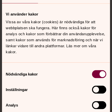
Vi använder kakor
Kontakt
Vissa av våra kakor (cookies) är nödvändiga för att
webbplatsen ska fungera. Här finns också kakor för
Kalender
analys och kakor som förbättrar din användarupplevelse,
samt kakor som används för marknadsföring och när vi
länkar vidare till andra plattformar. Läs mer om våra
kakor.
Hitta snabbt
Samtyckesval
Sociala kanaler
Nödvändiga kakor
Inställningar
Analys
Jourhavande präst