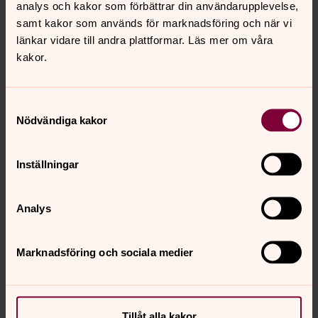
analys och kakor som förbättrar din användarupplevelse,
samt kakor som används för marknadsföring och när vi
länkar vidare till andra plattformar. Läs mer om våra
Passionsandakter
kakor.
Måndag 30 mars kl. 19.00 i Missionskyrkan, tisdag 31
mars kl. 19.00 i Pingstkyrkan och onsdag 1 april kl. 19.00 i
Malå kyrka. Välkommen!
Samtyckesval
Nödvändiga kakor
Skärtorsdag
Torsdag 2 april kl. 19.00 i Malå kyrka
Inställningar
Långfredag
Analys
Fredag 3 april kl. 11.00 Långfredagsgudstjänst i Malå
kyrka. Välkomna!
Marknadsföring och sociala medier
Påskdagen
Söndag 5 april kl. 11.00. Gudstjänst med ekumenisk kör
Tillåt alla kakor