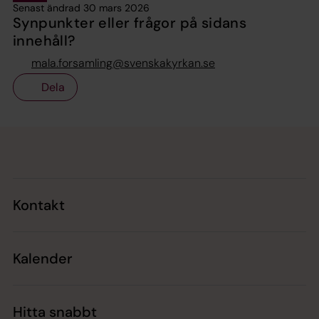
Senast ändrad 30 mars 2026
Synpunkter eller frågor på sidans
innehåll?
mala.forsamling@svenskakyrkan.se
Dela
Tillbaka till toppen
Tillbaka till innehållet
Kontakt
Kalender
Hitta snabbt