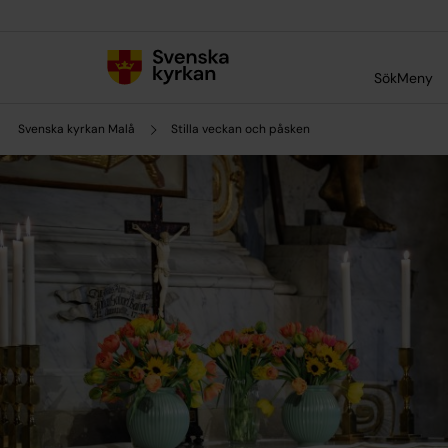
Till innehållet
Till undermeny
Sök
Meny
Svenska kyrkan Malå
Stilla veckan och påsken