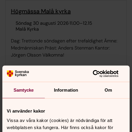
Högmässa Malå kyrka
söndag 30 augusti 2026
·
11.00
–
12.15
Malå Kyrka
Dag: Trettonde söndagen efter trefaldighet Ämne:
Medmänniskan Präst: Anders Stenman Kantor:
Jörgen Olsson Välkomna!
Högmässa Malå kyrka
söndag 6 september 2026
·
11.00
–
12.15
Samtycke
Information
Om
Malå Kyrka
Vi använder kakor
Vissa av våra kakor (cookies) är nödvändiga för att
Visa fler händelser
webbplatsen ska fungera. Här finns också kakor för