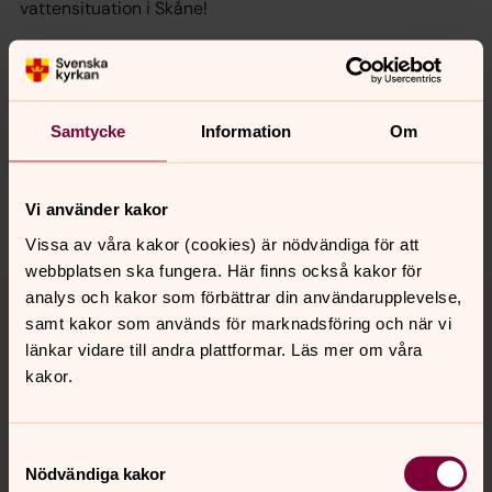
vattensituation i Skåne!
Synpunkter eller frågor på sidans
Samtycke
Information
Om
innehåll?
lpkyrkogard@svenskakyrkan.se
Vi använder kakor
Dela
Vissa av våra kakor (cookies) är nödvändiga för att
webbplatsen ska fungera. Här finns också kakor för
Tillbaka till toppen
Tillbaka till innehållet
analys och kakor som förbättrar din användarupplevelse,
samt kakor som används för marknadsföring och när vi
länkar vidare till andra plattformar. Läs mer om våra
kakor.
Kontakt
Samtyckesval
Nödvändiga kakor
Kalender