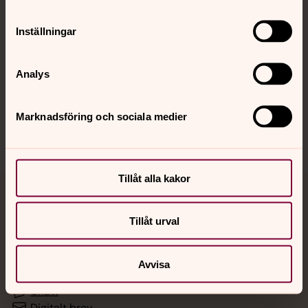
Inställningar
Hitta snabbt
Analys
Sociala kanaler
Marknadsföring och sociala medier
Tillåt alla kakor
Jourhavande präst
Tillåt urval
Akut samtals- och krisstöd. Prata eller chatta anonymt
med en präst på kvällar och nätter.
Avvisa
Chatt
Digitalt brev