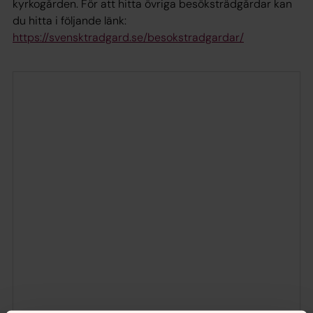
kyrkogården. För att hitta övriga besöksträdgårdar kan
du hitta i följande länk:
https://svensktradgard.se/besokstradgardar/