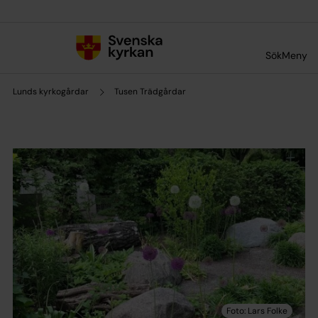
Till innehållet
Till undermeny
Sök
Meny
Lunds kyrkogårdar
Tusen Trädgårdar