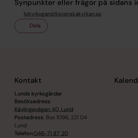
Synpunkter eller frågor på sidans i
lpkyrkogard@svenskakyrkan.se
Dela
Tillbaka till toppen
Tillbaka till innehållet
Kontakt
Kalend
Lunds kyrkogårdar
Besöksadress:
Kävlingevägen 40, Lund
Postadress:
Box 1096, 221 04
Lund
Telefon:
046-71 87 20