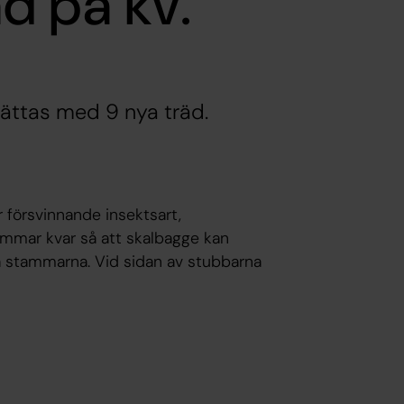
d på kv.
ättas med 9 nya träd.
 försvinnande insektsart,
ammar kvar så att skalbagge kan
da stammarna. Vid sidan av stubbarna