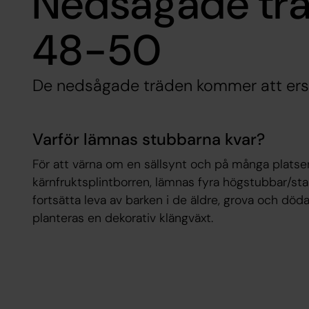
Nedsågade trä
48-50
De nedsågade träden kommer att ers
Varför lämnas stubbarna kvar?
För att värna om en sällsynt och på många platser
kärnfruktsplintborren, lämnas fyra högstubbar/st
fortsätta leva av barken i de äldre, grova och dö
planteras en dekorativ klängväxt.