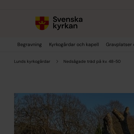
Till innehållet
Till undermeny
Begravning
Kyrkogårdar och kapell
Gravplatser 
Lunds kyrkogårdar
Nedsågade träd på kv. 48-50