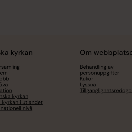
ka kyrkan
Om webbplats
örsamling
Behandling av
lem
personuppgifter
jobb
Kakor
åva
Lyssna
ation
Tillgänglighetsredogö
nska kyrkan
 kyrkan i utlandet
nationell nivå