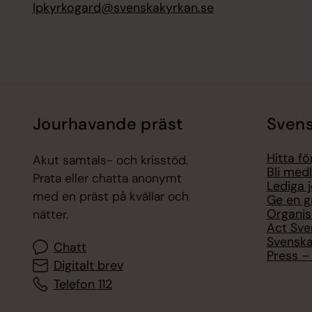
lpkyrkogard@svenskakyrkan.se
Jourhavande präst
Svens
Hitta f
Akut samtals- och krisstöd.
Bli med
Prata eller chatta anonymt
Lediga 
med en präst på kvällar och
Ge en g
Organis
nätter.
Act Sve
Svenska
Chatt
Press – 
Digitalt brev
Telefon 112