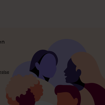
en
relse