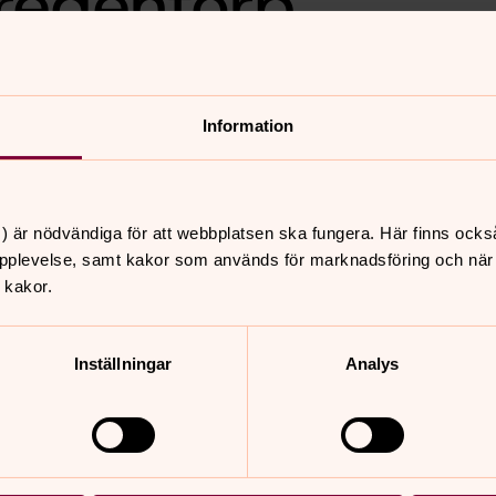
redentorp
ch bäcken
Information
ra dammen och bäcken på Fredentorp,
 erosionsskador i bäcken. Det är
 dessa insatser i samverkan med VA-
) är nödvändiga för att webbplatsen ska fungera. Här finns ocks
pplevelse, samt kakor som används för marknadsföring och när vi
 kakor.
Inställningar
Analys
nnehåll?