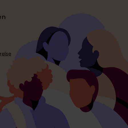
en
relse