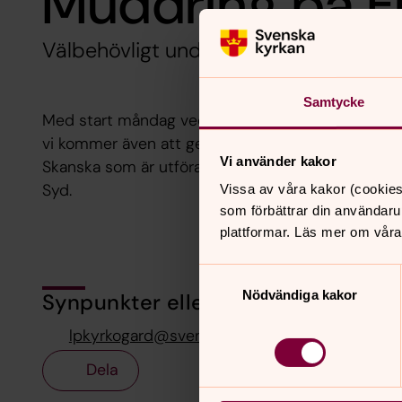
Muddring på F
Välbehövligt underhåll av dammen o
Samtycke
Med start måndag vecka 46 kommer vi att mudd
vi kommer även att genomföra mindre lagningar av
Vi använder kakor
Skanska som är utförande entreprenör och vi gör
Syd.
Vissa av våra kakor (cookies
som förbättrar din användaru
plattformar. Läs mer om våra
Samtyckesval
Nödvändiga kakor
Synpunkter eller frågor på sidans i
lpkyrkogard@svenskakyrkan.se
Dela