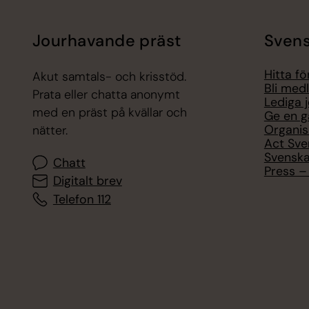
Jourhavande präst
Svens
Hitta f
Akut samtals- och krisstöd.
Bli med
Prata eller chatta anonymt
Lediga 
med en präst på kvällar och
Ge en g
Organis
nätter.
Act Sve
Svenska
Chatt
Press – 
Digitalt brev
Telefon 112