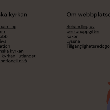
ka kyrkan
Om webbplats
örsamling
Behandling av
lem
personuppgifter
jobb
Kakor
åva
Lyssna
ation
Tillgänglighetsredogö
nska kyrkan
 kyrkan i utlandet
nationell nivå