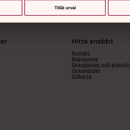
Tillåt urval
er
Hitta snabbt
Kontakt
Begravning
Gravplatser och gravrät
Gravskötsel
Sidkarta