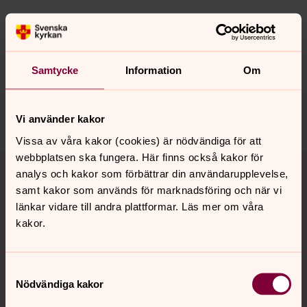
Synpunkter eller frågor på sidans
innehåll?
Samtycke
Information
Om
lpkyrkogard@svenskakyrkan.se
Dela
Vi använder kakor
Vissa av våra kakor (cookies) är nödvändiga för att
Tillbaka till toppen
Tillbaka till innehållet
webbplatsen ska fungera. Här finns också kakor för
analys och kakor som förbättrar din användarupplevelse,
samt kakor som används för marknadsföring och när vi
länkar vidare till andra plattformar. Läs mer om våra
kakor.
Kontakt
Samtyckesval
Kalender
Nödvändiga kakor