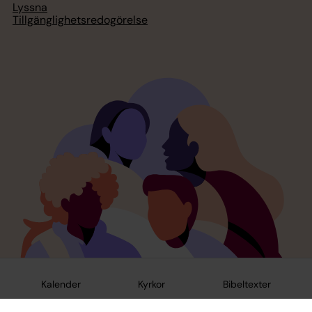
Lyssna
Tillgänglighetsredogörelse
Kalender
Kyrkor
Bibeltexter