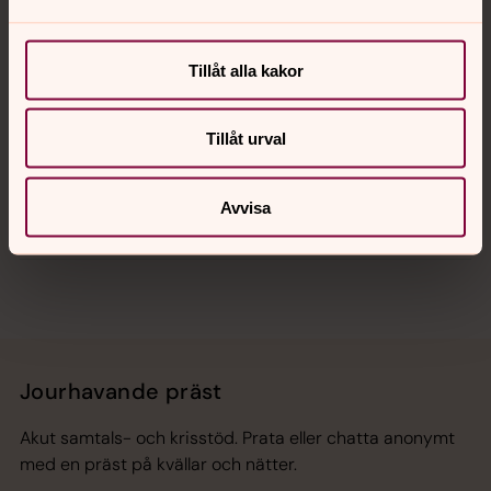
Kalender
Tillåt alla kakor
Hitta snabbt
Tillåt urval
Avvisa
Sociala kanaler
Jourhavande präst
Akut samtals- och krisstöd. Prata eller chatta anonymt
med en präst på kvällar och nätter.