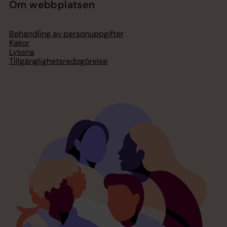
Om webbplatsen
Behandling av personuppgifter
Kakor
Lyssna
Tillgänglighetsredogörelse