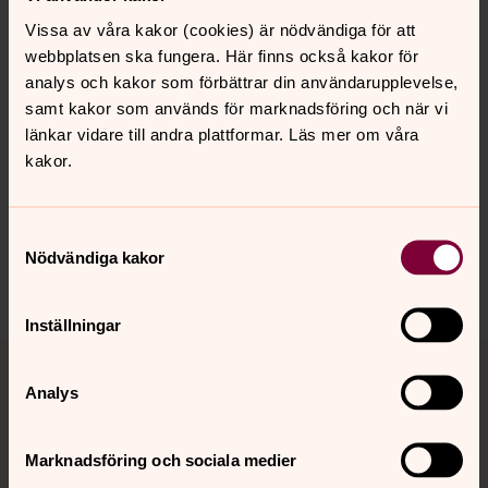
Vill du läsa mer om beslutet samt om covid-19 så
Vissa av våra kakor (cookies) är nödvändiga för att
hänvisar vi till
krisinformation.se
samt
webbplatsen ska fungera. Här finns också kakor för
Folkhälsomyndigheten
.
analys och kakor som förbättrar din användarupplevelse,
samt kakor som används för marknadsföring och när vi
länkar vidare till andra plattformar. Läs mer om våra
kakor.
Synpunkter eller frågor på sidans
innehåll?
Samtyckesval
lpkyrkogard@svenskakyrkan.se
Nödvändiga kakor
Dela
Inställningar
Tillbaka till toppen
Tillbaka till innehållet
Analys
Kontakt
Marknadsföring och sociala medier