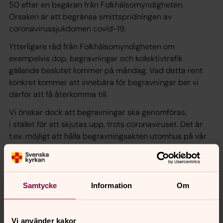
50 efter en begäran från Folkhälsomyndigheten.
Orsaken är att begränsa smittspridningen av
coronavirussjukdomen covid-19.
Ytterligare råd från Folkhälsomyndigheten om
exempelvis dop, begravningar och kollektivtrafik
gällande beslutet kommer på måndag. Vad detta rent
konkret kommer att innebära för begravningar ber vi
därför att få återkomma till.
Vi önskar dock att begravningar ska genomföras,
i stället för att skjutas upp, trots coronaviruset. Det är
t.ex. möjligt att hålla begravningsakten utomhus på vår
uteceremoniplats i nära anslutning till S:t Olofs kapell,
eller att bara ha de närmaste anhöriga närvarande.
Risken är annars att det kommer att blir ont om
Samtycke
Information
Om
begravningstider längre fram om många ceremonier
skjuts upp, och att det därmed också kan bli problem
med förvaring av stoft.
Vi använder kakor