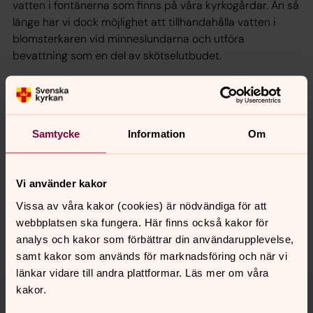
vatten i fontänerna som finns på våra kyrkogårdar. Än så
länge har vi dock möjlighet att tillhandahålla vatten i
blomsterkaren vid minneslundarna och utföra
bevattning som en del av skötselutbudet.
Läs mer om vattenläget i Skåne hos Länsstyrelsen
Samtycke
Information
Om
Synpunkter eller frågor på sidans
Vi använder kakor
innehåll?
Vissa av våra kakor (cookies) är nödvändiga för att
lpkyrkogard@svenskakyrkan.se
webbplatsen ska fungera. Här finns också kakor för
Dela
analys och kakor som förbättrar din användarupplevelse,
samt kakor som används för marknadsföring och när vi
länkar vidare till andra plattformar. Läs mer om våra
Tillbaka till toppen
Tillbaka till innehållet
kakor.