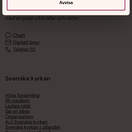
Avvisa
Akut samtals- och krisstöd. Prata eller chatta anonymt
med en präst på kvällar och nätter.
Chatt
Digitalt brev
Telefon 112
Svenska kyrkan
Hitta församling
Bli medlem
Lediga jobb
Ge en gåva
Organisation
Act Svenska kyrkan
Svenska kyrkan i utlandet