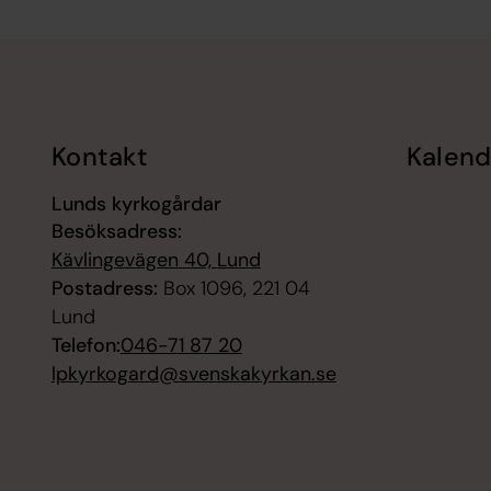
Tillbaka till toppen
Tillbaka till innehållet
Kontakt
Kalend
Lunds kyrkogårdar
Besöksadress:
Kävlingevägen 40, Lund
Postadress:
Box 1096, 221 04
Lund
Telefon:
046-71 87 20
lpkyrkogard@svenskakyrkan.se