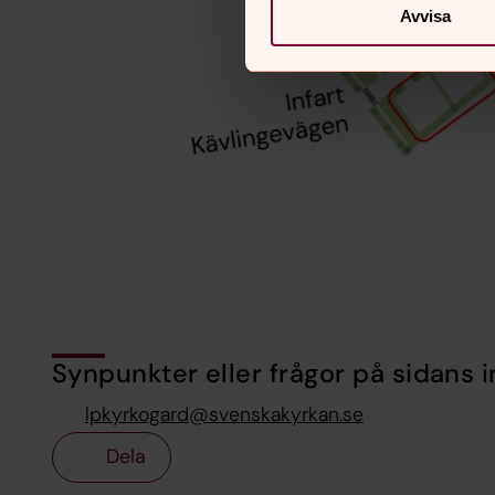
Avvisa
Synpunkter eller frågor på sidans i
lpkyrkogard@svenskakyrkan.se
Dela