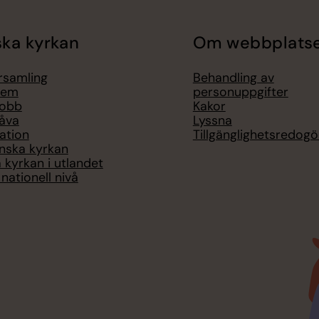
ka kyrkan
Om webbplats
örsamling
Behandling av
lem
personuppgifter
jobb
Kakor
åva
Lyssna
ation
Tillgänglighetsredogö
nska kyrkan
 kyrkan i utlandet
nationell nivå