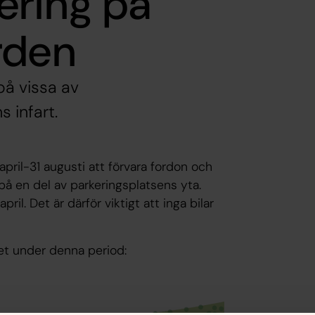
ering på
rden
 på vissa av
 infart.
ril-31 augusti att förvara fordon och
å en del av parkeringsplatsens yta.
l. Det är därför viktigt att inga bilar
let under denna period: