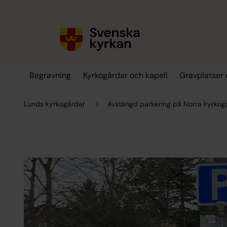
Till innehållet
Till undermeny
Begravning
Kyrkogårdar och kapell
Gravplatser 
Lunds kyrkogårdar
Avstängd parkering på Norra kyrko