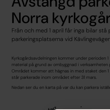
Avstängd park
Norra kyrkogå
Från och med 1 april får inga bilar stå
parkeringsplatserna vid Kävlingevägens
Kyrkogårdsavdelningen kommer under perioden 1 ap
material på grund av ombyggnad i verksamheten p
Området kommer att hägnas in med staket den 1 apri
står parkerade inom området efter 31 mars.
Nedan ser du en karta på var du kan parkera istäl