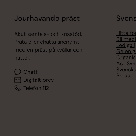
Jourhavande präst
Svens
Hitta f
Akut samtals- och krisstöd.
Bli med
Prata eller chatta anonymt
Lediga 
med en präst på kvällar och
Ge en g
Organis
nätter.
Act Sve
Svenska
Chatt
Press – 
Digitalt brev
Telefon 112