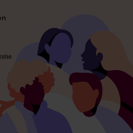
en
relse