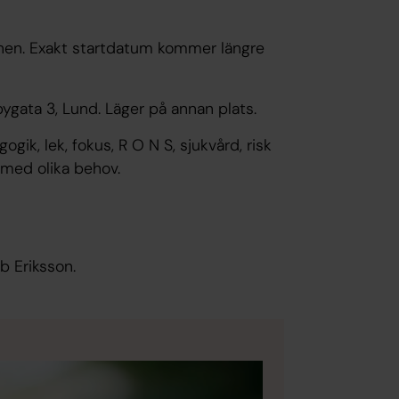
inen. Exakt startdatum kommer längre
ygata 3, Lund. Läger på annan plats.
gik, lek, fokus, R O N S, sjukvård, risk
 med olika behov.
b Eriksson.