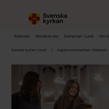
Till innehållet
Till undermeny
Kalender
Kontakta oss
Domprost i Lund
Om Sv
Svenska kyrkan i Lund
Ungdomsverksamhet i Nöbbelöv