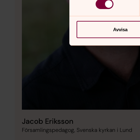
Avvisa
Jacob Eriksson
Församlingspedagog, Svenska kyrkan i Lund