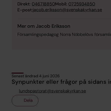
Direkt:
046718850
Mobil:
0725934850
jacob.eriksson@svenskakyrkan.se
E-post:
Mer om Jacob Eriksson
Församlingspedagog Norra Nöbbelövs församli
Senast ändrad 4 juni 2026
Synpunkter eller frågor på sidans i
lundspastorat@svenskakyrkan.se
Dela