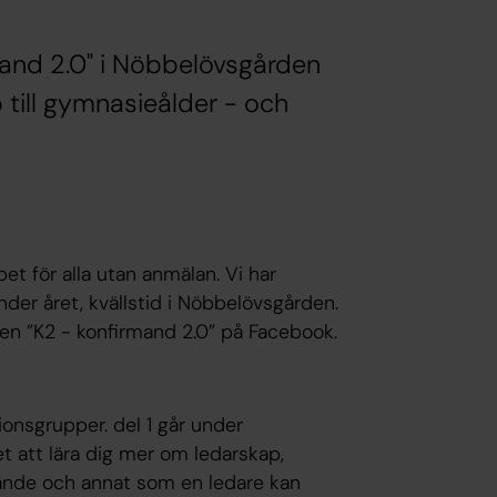
nd 2.0" i Nöbbelövsgården
till gymnasieålder - och
 för alla utan anmälan. Vi har
nder året, kvällstid i Nöbbelövsgården.
pen ”K2 - konfirmand 2.0” på Facebook.
tionsgrupper. del 1 går under
t att lära dig mer om ledarskap,
ande och annat som en ledare kan