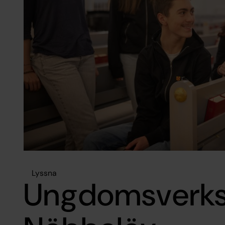
Lyssna
Ungdomsverks