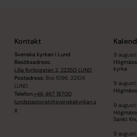
Tillbaka till toppen
Tillbaka till innehållet
Kontakt
Kalend
Svenska kyrkan i Lund
9 augusti
Besöksadress:
Högmässa
kyrka
Lilla Kyrkogatan 2, 22350 LUND
Postadress:
Box 1096, 22104
9 augusti
LUND
Högmässa
Telefon:
+46 467 18700
lundspastorat@svenskakyrkan.s
9 augusti
e
Högmässa
Sankt Kn
9 augusti