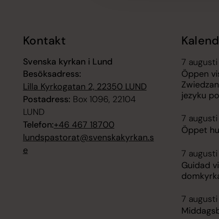
Kontakt
Kalend
Svenska kyrkan i Lund
7 augusti
Besöksadress:
Öppen vis
Zwiedzan
Lilla Kyrkogatan 2, 22350 LUND
jezyku p
Postadress:
Box 1096, 22104
LUND
7 augusti
Telefon:
+46 467 18700
Öppet hus
lundspastorat@svenskakyrkan.s
e
7 augusti 
Guidad vi
domkyrk
7 augusti
Middagsb