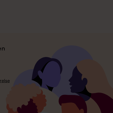
en
relse