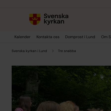
Till innehållet
Till undermeny
Kalender
Kontakta oss
Domprost i Lund
Om Sv
Svenska kyrkan i Lund
Tre snabba