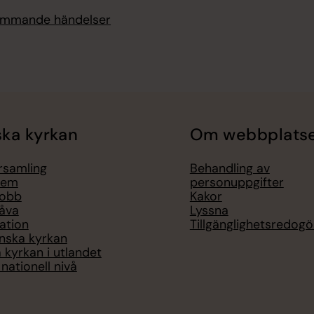
kommande händelser
ka kyrkan
Om webbplats
örsamling
Behandling av
lem
personuppgifter
jobb
Kakor
åva
Lyssna
ation
Tillgänglighetsredogö
nska kyrkan
 kyrkan i utlandet
nationell nivå