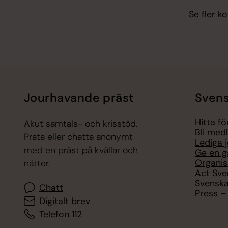
Se fler 
Jourhavande präst
Svens
Hitta f
Akut samtals- och krisstöd.
Bli med
Prata eller chatta anonymt
Lediga 
med en präst på kvällar och
Ge en g
Organis
nätter.
Act Sve
Svenska
Chatt
Press – 
Digitalt brev
Telefon 112