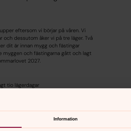
rupper eftersom vi börjar på våren. Vi
ar och dessutom åker vi på tre läger. Två
ker dit är innan mygg och fästingar
åde myggen och fästingarna gått och lagt
 sommarlovet 2027.
gt tio lägerdagar
1 november 2027
Information
nakyrka