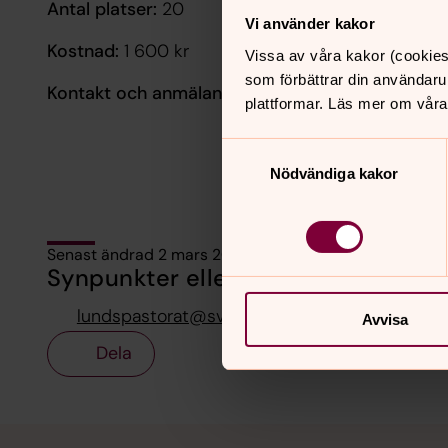
Antal platser:
20
Vi använder kakor
Kostnad:
1 600 kr
Vissa av våra kakor (cookies
som förbättrar din användaru
Kontakt och anmälan:
David Larsson,
046-71 88 1
plattformar. Läs mer om våra
Samtyckesval
Nödvändiga kakor
Senast ändrad 2 mars 2026
Synpunkter eller frågor på sidans i
lundspastorat@svenskakyrkan.se
Avvisa
Dela
Tillbaka till toppen
Tillbaka till innehållet