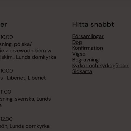
er
Hitta snabbt
Församlingar
 10.00
Dop
ning, polska/
Konfirmation
ie z przewodnikiem w
Vigsel
olskim., Lunds domkyrka
Begravning
Kyrkor och kyrkogårdar
 10.00
Sidkarta
 i Liberiet, Liberiet
11.00
sning, svenska, Lunds
a
 12.00
ön, Lunds domkyrka