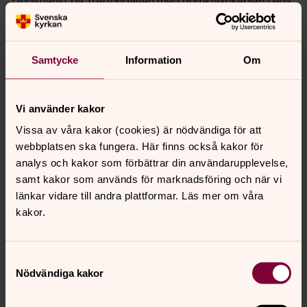
Gudstjänst på Trettondagen med domkyrkokaplan Lena
Sjöstrand som predikant och Jan Kjellström som liturg.
VOS Vokalensemble medverkar under ledning av Robert
Bennesh, som även är organist. Elin Eriksson och
Samtycke
Information
Om
Eleonoor Roovers medverkar som solister. Det berömda
astronomiska uret spelar till trettondagens evangelium.
Gudstjänsten inleds med en reflektion över att
Vi använder kakor
domkyrkans krypta invigdes 1123 och således fyller 900
Vissa av våra kakor (cookies) är nödvändiga för att
år 2023.
webbplatsen ska fungera. Här finns också kakor för
Högmässa från Lunds domkyrka
analys och kakor som förbättrar din användarupplevelse,
Visas: söndag 8 januari i SVT 2 kl. 10.00 – 10.45
samt kakor som används för marknadsföring och när vi
Högmässa på första söndagen efter trettondagen med
länkar vidare till andra plattformar. Läs mer om våra
Josefin Gustafsson Andersson som celebrant och Jonas
kakor.
Persson som predikant. Lunds domkyrkas gosskörer
medverkar under ledning av Susannah Carlsson.
Organist är Robert Bennesh.
Samtyckesval
Nödvändiga kakor