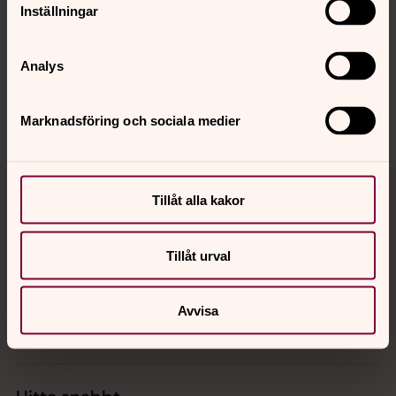
Inställningar
Senast ändrad 13 mars 2026
Synpunkter eller frågor på sidans
innehåll?
Analys
info.lundsdomkyrka@svenskakyrkan.se
Dela
Marknadsföring och sociala medier
Tillbaka till toppen
Tillbaka till innehållet
Tillåt alla kakor
Tillåt urval
Kontakt
Avvisa
Kalender