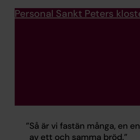
Personal Sankt Peters klost
Så är vi fastän många, en end
av ett och samma bröd.