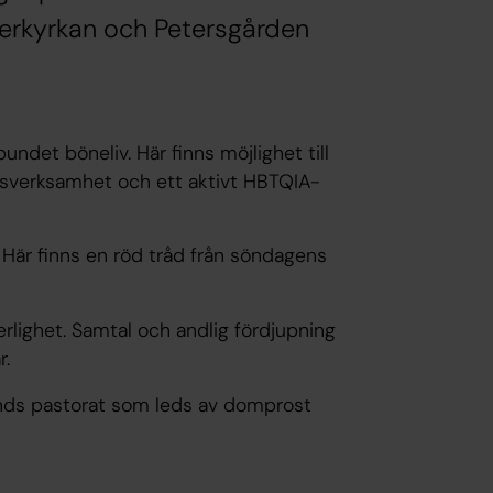
terkyrkan och Petersgården
undet böneliv. Här finns möjlighet till
rimsverksamhet och ett aktivt HBTQIA-
 Här finns en röd tråd från söndagens
erlighet. Samtal och andlig fördjupning
r.
nds pastorat som leds av domprost