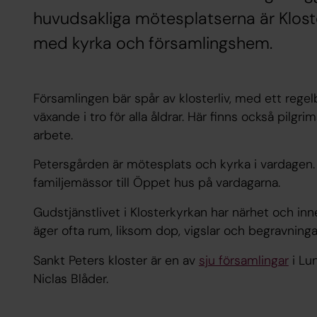
huvudsakliga mötesplatserna är Klos
med kyrka och församlingshem.
Församlingen bär spår av klosterliv, med ett regelb
växande i tro för alla åldrar. Här finns också pilg
arbete.
Petersgården är mötesplats och kyrka i vardagen.
familjemässor till Öppet hus på vardagarna.
Gudstjänstlivet i Klosterkyrkan har närhet och inn
äger ofta rum, liksom dop, vigslar och begravninga
Sankt Peters kloster är en av
sju församlingar
i Lu
Niclas Blåder.