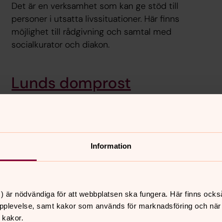
Det är en verksamhet som kan ge stöd till
personer i utsatta livssituationer. Här finns
möjlighet till rådgivning och samtal med
socialkurator och diakon.
Lunds domprost
Niclas Blåder är domprost i Svenska kyrkan i
Lund.
Information
Jobba hos oss
) är nödvändiga för att webbplatsen ska fungera. Här finns ocks
pplevelse, samt kakor som används för marknadsföring och när vi
Under medeltiden var Lund
Vill du bli en av de anstä
 kakor.