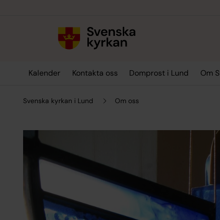
Till innehållet
Till undermeny
Kalender
Kontakta oss
Domprost i Lund
Om Sv
Svenska kyrkan i Lund
Om oss