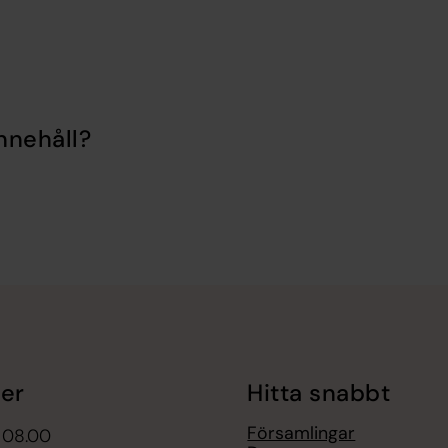
nnehåll?
er
Hitta snabbt
Församlingar
 08.00