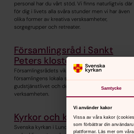
personal har du vårt stöd. Vi finns naturligtvis där
för dig i livets alla svåra stunder men vi har även
olika former av kreativa versksamheter,
sorgegrupper och retreater.
Församlingsråd i Sankt
Peters klosters församling
Församlingsrådets viktigaste funktion är att vara
församlingens lokala styrelse, med ansvar för
gudstjänstlivet och den lokala kyrkliga
Samtycke
verksamheten.
Vi använder kakor
Kyrkor och kyrkogårdar
Vissa av våra kakor (cookies
som förbättrar din användaru
Svenska kyrkan i Lund har 18 kyrkor och kapell. 
plattformar. Läs mer om våra