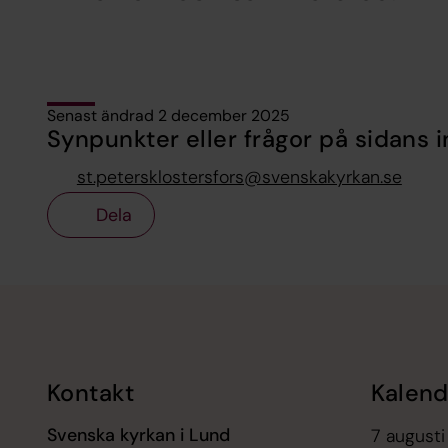
Senast ändrad 2 december 2025
Synpunkter eller frågor på sidans i
st.petersklostersfors@svenskakyrkan.se
Dela
Tillbaka till toppen
Tillbaka till innehållet
Kontakt
Kalend
Svenska kyrkan i Lund
7 augusti