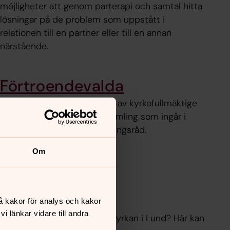
möjligheter att genom parterapi och samtal hitta
lösningar på de problem som uppstått i
relationen till en partner eller till en annan
närstående.
Förtroendevalda
Svenska kyrkan i Lund styrs av kyrkofullmäktige
och kyrkoråd. För varje församling som ingår i
pastoratet finns ett församlingsråd.
Om
å kakor för analys och kakor
 länkar vidare till andra
llda medarbetarna i Svenska kyrkan i Lund? Här kan