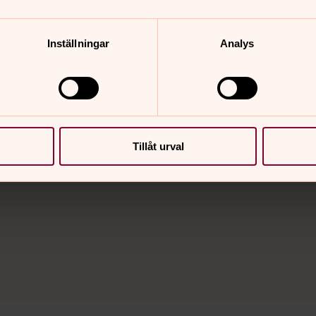
och klosteranläggningar.
du se vilka jobb som är led
 två, Domkyrkan och
Inställningar
Analys
Tillåt urval