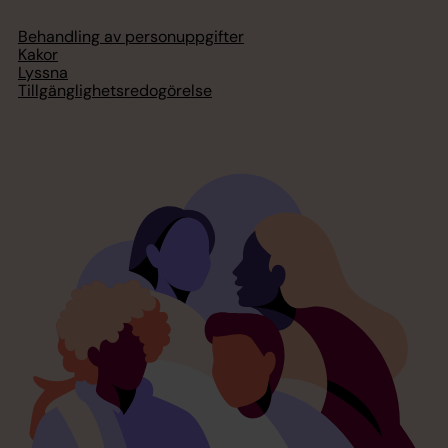
Behandling av personuppgifter
Kakor
Lyssna
Tillgänglighetsredogörelse