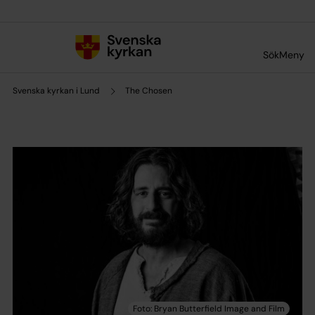
Till innehållet
Till undermeny
Sök
Meny
Svenska kyrkan i Lund
The Chosen