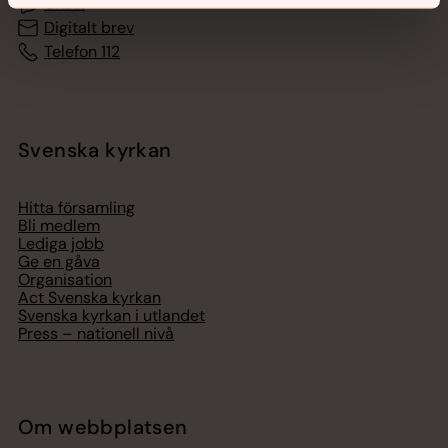
Chatt
Digitalt brev
Telefon 112
Svenska kyrkan
Hitta församling
Bli medlem
Lediga jobb
Ge en gåva
Organisation
Act Svenska kyrkan
Svenska kyrkan i utlandet
Press – nationell nivå
Om webbplatsen