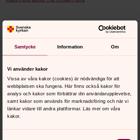
Synpunkter eller frågor på sidans
Samtycke
Information
Om
innehåll?
lundspastorat@svenskakyrkan.se
Vi använder kakor
Dela
Vissa av våra kakor (cookies) är nödvändiga för att
webbplatsen ska fungera. Här finns också kakor för
Tillbaka till toppen
Tillbaka till innehållet
analys och kakor som förbättrar din användarupplevelse,
samt kakor som används för marknadsföring och när vi
länkar vidare till andra plattformar. Läs mer om våra
kakor.
Kontakt
Samtyckesval