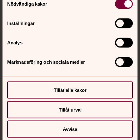
Nödvändiga kakor
Kalender
Inställningar
Hitta snabbt
Analys
Sociala kanaler
Marknadsföring och sociala medier
Tillåt alla kakor
Jourhavande präst
Tillåt urval
Akut samtals- och krisstöd. Prata eller chatta anonymt
med en präst på kvällar och nätter.
Avvisa