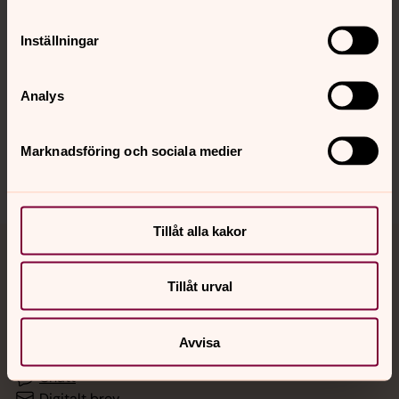
Inställningar
Hitta snabbt
Analys
Sociala kanaler
Marknadsföring och sociala medier
Tillåt alla kakor
Jourhavande präst
Tillåt urval
Akut samtals- och krisstöd. Prata eller chatta anonymt
med en präst på kvällar och nätter.
Avvisa
Chatt
Digitalt brev