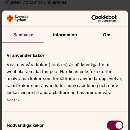
muséet vid Lunds universitet.
Synpunkter eller frågor på sidans
Samtycke
Information
Om
innehåll?
lundspastorat@svenskakyrkan.se
Vi använder kakor
Dela
Vissa av våra kakor (cookies) är nödvändiga för att
webbplatsen ska fungera. Här finns också kakor för
Tillbaka till toppen
Tillbaka till innehållet
analys och kakor som förbättrar din användarupplevelse,
samt kakor som används för marknadsföring och när vi
länkar vidare till andra plattformar. Läs mer om våra
kakor.
Kontakt
Samtyckesval
Nödvändiga kakor
Kalender