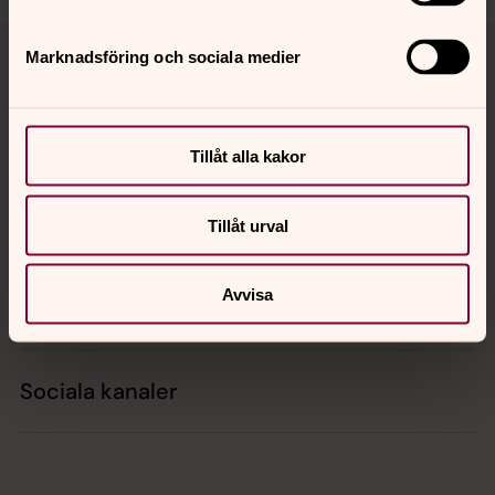
Tillbaka till toppen
Tillbaka till innehållet
Marknadsföring och sociala medier
Kontakt
Tillåt alla kakor
Kalender
Tillåt urval
Avvisa
Hitta snabbt
Sociala kanaler