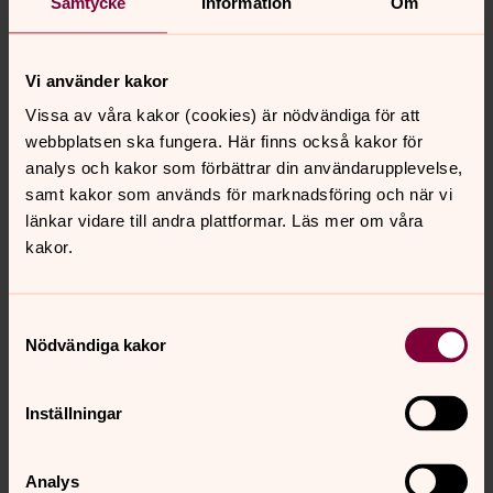
och kostval samt kontaktuppgift till närstående/anhörig.
Samtycke
Information
Om
Vi använder kakor
Malin Wendel
Vissa av våra kakor (cookies) är nödvändiga för att
Församlingapedagog, Svenska kyrkan i Lund
webbplatsen ska fungera. Här finns också kakor för
analys och kakor som förbättrar din användarupplevelse,
Direkt:
046714888
samt kakor som används för marknadsföring och när vi
malin.wendel@svenskakyrkan.se
E-post:
länkar vidare till andra plattformar. Läs mer om våra
kakor.
Samtyckesval
Nödvändiga kakor
Synpunkter eller frågor på sidans
innehåll?
Inställningar
lundspastorat@svenskakyrkan.se
Dela
Analys