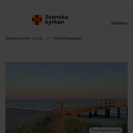
Till innehållet
Till undermeny
Sök
Meny
Svenska kyrkan i Lund
Församlingsläger