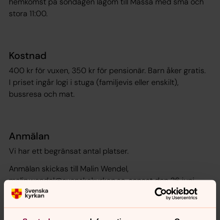
hemkomst på söndagen lagom till Mässa med små och
stora 11:00.
Kostnad
400 kr för vuxen, 350 kr för pensionär. Barn åker gratis.
I priset ingår logi i stuga (familjevis eller enskilt),
bussresa och mat.
Anmälan
Vi har ett begränsat antal platser.
Anmälan skickas till Malin Wendel,
malin.wendel@svenskakyrkan.se, senast den 26 juni.
Ange namn och ålder på de barn du anmäler,
telefonnummer till vuxna deltagare, eventuella allergier