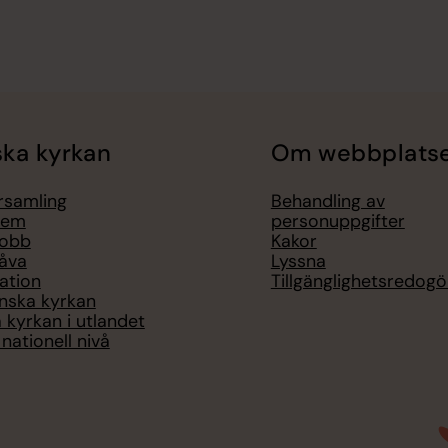
ka kyrkan
Om webbplats
örsamling
Behandling av
lem
personuppgifter
jobb
Kakor
åva
Lyssna
ation
Tillgänglighetsredogö
nska kyrkan
 kyrkan i utlandet
nationell nivå