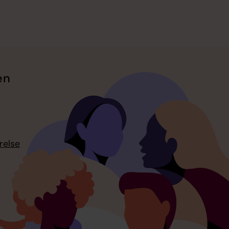
en
relse