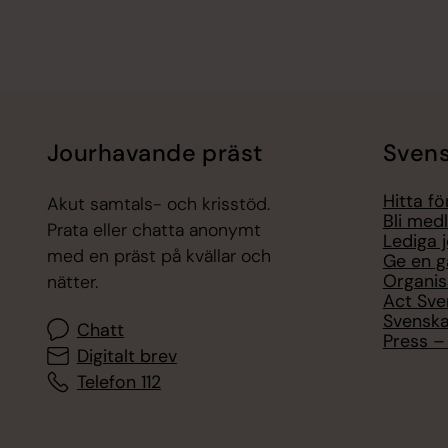
Jourhavande präst
Svens
Hitta f
Akut samtals- och krisstöd.
Bli med
Prata eller chatta anonymt
Lediga 
med en präst på kvällar och
Ge en g
Organis
nätter.
Act Sve
Svenska
Chatt
Press – 
Digitalt brev
Telefon 112