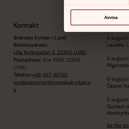
Avvisa
Kontakt
Kalend
Svenska kyrkan i Lund
6 august
Besöksadress:
Laudes, 
Lilla Kyrkogatan 2, 22350 LUND
6 augusti
Postadress:
Box 1096, 22104
Pilgrims
LUND
Telefon:
+46 467 18700
6 augusti
lundspastorat@svenskakyrkan.s
Öppet hus
e
6 augusti
Guidad vi
domkyrk
Se fler 