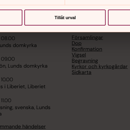
Tillåt urval
er
Hitta snabbt
Församlingar
i 08.00
Dop
Lunds domkyrka
Konfirmation
Vigsel
 09.00
Begravning
bön, Lunds domkyrka
Kyrkor och kyrkogårdar
Sidkarta
 10.00
 i Liberiet, Liberiet
 11.00
sning, svenska, Lunds
a
kommande händelser