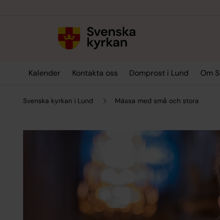
Till innehållet
Till undermeny
Kalender
Kontakta oss
Domprost i Lund
Om Sv
Svenska kyrkan i Lund
Mässa med små och stora