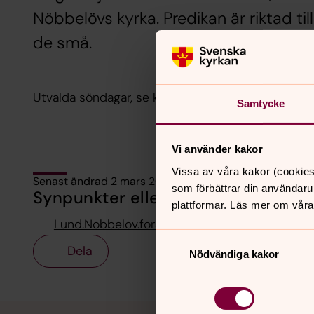
Nöbbelövs kyrka. Predikan är riktad ti
de små.
Utvalda söndagar, se kalendarium på hemsidan.
Samtycke
Vi använder kakor
Vissa av våra kakor (cookies
Senast ändrad 2 mars 2026
som förbättrar din användaru
Synpunkter eller frågor på sidans i
plattformar. Läs mer om våra
Lund.Nobbelov.forsamling@svenskakyrkan.se
Samtyckesval
Dela
Nödvändiga kakor
Tillbaka till toppen
Tillbaka till innehållet