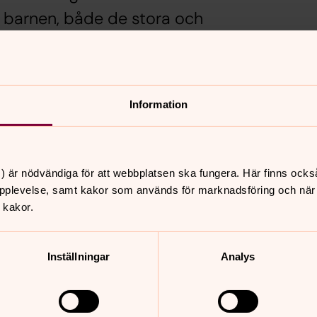
ll barnen, både de stora och
Information
) är nödvändiga för att webbplatsen ska fungera. Här finns ocks
pplevelse, samt kakor som används för marknadsföring och när vi
nnehåll?
 kakor.
Inställningar
Analys