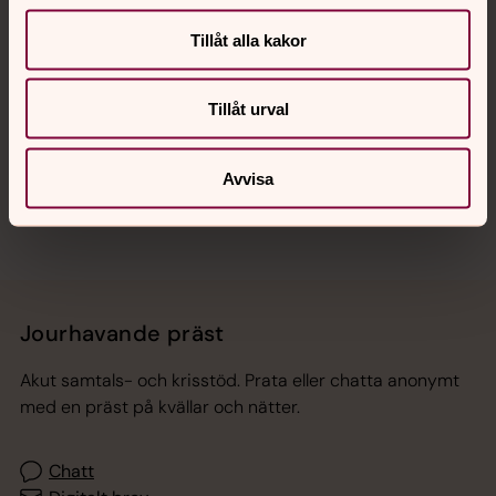
Tillåt alla kakor
Hitta snabbt
Tillåt urval
Sociala kanaler
Avvisa
Jourhavande präst
Akut samtals- och krisstöd. Prata eller chatta anonymt
med en präst på kvällar och nätter.
Chatt