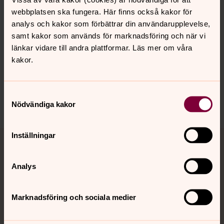
webbplatsen ska fungera. Här finns också kakor för
analys och kakor som förbättrar din användarupplevelse,
samt kakor som används för marknadsföring och när vi
Senast ändrad 23 december 2025
länkar vidare till andra plattformar. Läs mer om våra
Synpunkter eller frågor på sidans
kakor.
innehåll?
Lund.Nobbelov.forsamling@svenskakyrkan.se
Samtyckesval
Dela
Nödvändiga kakor
Tillbaka till toppen
Tillbaka till innehållet
Inställningar
Analys
Kontakt
Marknadsföring och sociala medier
Kalender