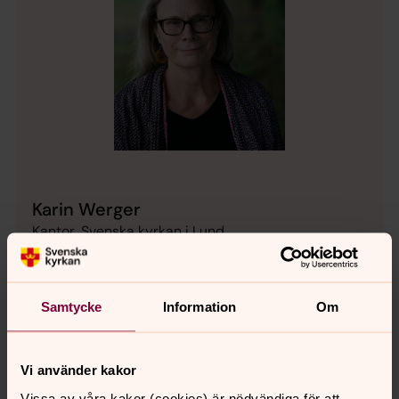
Karin Werger
Kantor, Svenska kyrkan i Lund
Direkt:
046718868
karin.werger@svenskakyrkan.se
E-post:
Samtycke
Information
Om
Mer om Karin Werger
Kantor Norra Nöbbelövs församling
Vi använder kakor
Vissa av våra kakor (cookies) är nödvändiga för att