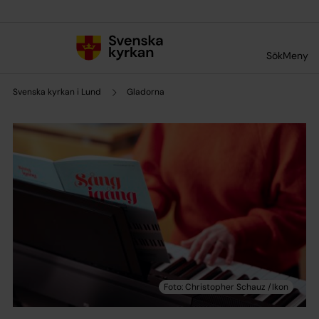
Till innehållet
Till undermeny
Sök
Meny
Svenska kyrkan i Lund
Gladorna