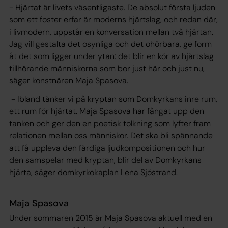
- Hjärtat är livets väsentligaste. De absolut första ljuden
som ett foster erfar är moderns hjärtslag, och redan där,
i livmodern, uppstår en konversation mellan två hjärtan.
Jag vill gestalta det osynliga och det ohörbara, ge form
åt det som ligger under ytan: det blir en kör av hjärtslag
tillhörande människorna som bor just här och just nu,
säger konstnären Maja Spasova.
- Ibland tänker vi på kryptan som Domkyrkans inre rum,
ett rum för hjärtat. Maja Spasova har fångat upp den
tanken och ger den en poetisk tolkning som lyfter fram
relationen mellan oss människor. Det ska bli spännande
att få uppleva den färdiga ljudkompositionen och hur
den samspelar med kryptan, blir del av Domkyrkans
hjärta, säger domkyrkokaplan Lena Sjöstrand.
Maja Spasova
Under sommaren 2015 är Maja Spasova aktuell med en