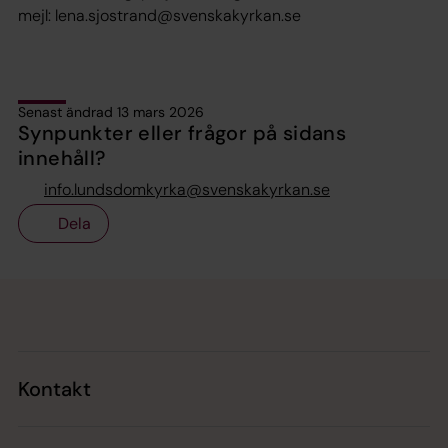
mejl: lena.sjostrand@svenskakyrkan.se
Senast ändrad 13 mars 2026
Synpunkter eller frågor på sidans
innehåll?
info.lundsdomkyrka@svenskakyrkan.se
Dela
Tillbaka till toppen
Tillbaka till innehållet
Kontakt