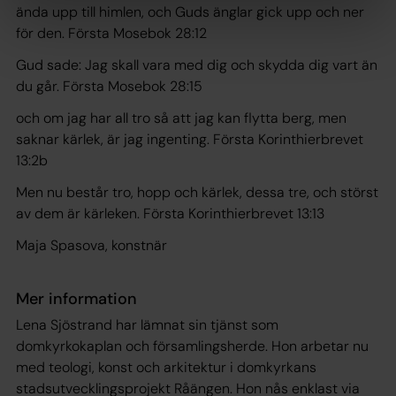
ända upp till himlen, och Guds änglar gick upp och ner
för den. Första Mosebok 28:12
Gud sade: Jag skall vara med dig och skydda dig vart än
du går. Första Mosebok 28:15
och om jag har all tro så att jag kan flytta berg, men
saknar kärlek, är jag ingenting. Första Korinthierbrevet
13:2b
Men nu består tro, hopp och kärlek, dessa tre, och störst
av dem är kärleken. Första Korinthierbrevet 13:13
Maja Spasova, konstnär
Mer information
Lena Sjöstrand har lämnat sin tjänst som
domkyrkokaplan och församlingsherde. Hon arbetar nu
med teologi, konst och arkitektur i domkyrkans
stadsutvecklingsprojekt Råängen. Hon nås enklast via