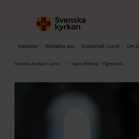
Till innehållet
Till undermeny
Kalender
Kontakta oss
Domprost i Lund
Om Sv
Svenska kyrkan i Lund
Karin Wiberg - Ögonblick