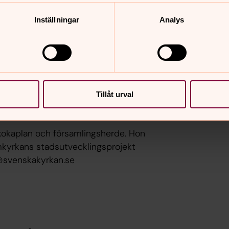
g.
Inställningar
Analys
ser dig: de tänker, undrar vad du tänker
gråa stenar som kommer upp ur marken,
yn, människor med ett djurs förvånade
Tillåt urval
kokaplan och församlingsherde. Hon
omkyrkans stadsutvecklingsprojekt
d@svenskakyrkan.se