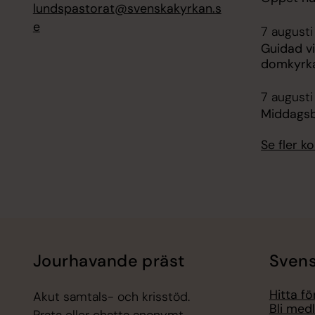
lundspastorat@svenskakyrkan.s
e
7 augusti 
Guidad vi
domkyrk
7 augusti
Middagsb
Se fler 
Jourhavande präst
Svens
Hitta f
Akut samtals- och krisstöd.
Bli med