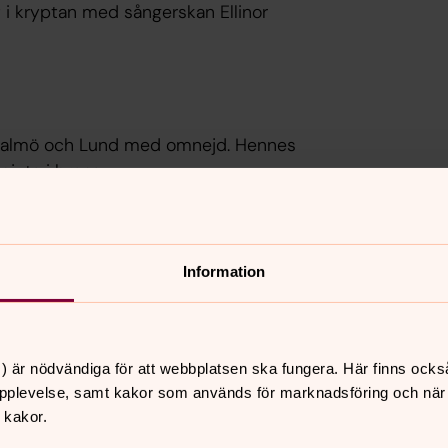
 i kryptan med sångerskan Ellinor
i Malmö och Lund med omnejd. Hennes
gjuts i brons.
kulturhus i Helsingborg och flera andra
llningar är planerade både på
Information
ystik, ursprungskällan, det farliga och
) är nödvändiga för att webbplatsen ska fungera. Här finns ocks
pplevelse, samt kakor som används för marknadsföring och när vi
att vi inte är på vår vanliga trygga
 kakor.
 värld?