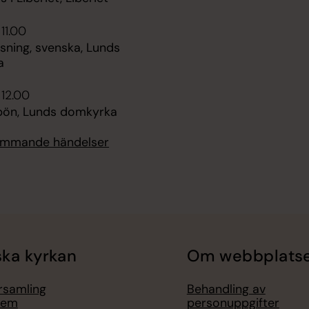
11.00
sning, svenska, Lunds
a
 12.00
ön, Lunds domkyrka
kommande händelser
ka kyrkan
Om webbplats
örsamling
Behandling av
lem
personuppgifter