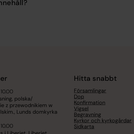
nnehåll?
er
Hitta snabbt
Församlingar
 10.00
Dop
ning, polska/
Konfirmation
ie z przewodnikiem w
Vigsel
olskim., Lunds domkyrka
Begravning
Kyrkor och kyrkogårdar
 10.00
Sidkarta
 i Liberiet, Liberiet