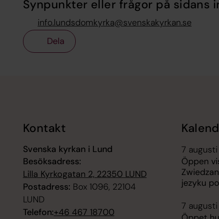
Synpunkter eller frågor på sidans i
info.lundsdomkyrka@svenskakyrkan.se
Dela
Tillbaka till toppen
Tillbaka till innehållet
Kontakt
Kalend
Svenska kyrkan i Lund
7 augusti
Besöksadress:
Öppen vis
Zwiedzan
Lilla Kyrkogatan 2, 22350 LUND
jezyku p
Postadress:
Box 1096, 22104
LUND
7 augusti
Telefon:
+46 467 18700
Öppet hus