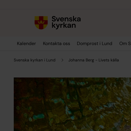
Till innehållet
Till undermeny
Kalender
Kontakta oss
Domprost i Lund
Om Sv
Svenska kyrkan i Lund
Johanna Berg - Livets källa