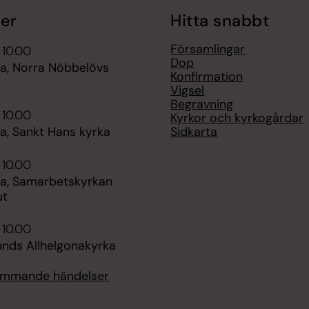
er
Hitta snabbt
Församlingar
 10.00
Dop
, Norra Nöbbelövs
Konfirmation
Vigsel
Begravning
 10.00
Kyrkor och kyrkogårdar
Sidkarta
, Sankt Hans kyrka
 10.00
, Samarbetskyrkan
ut
 10.00
unds Allhelgonakyrka
kommande händelser