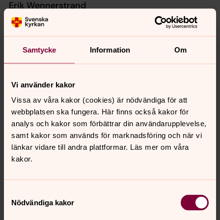
Erik Wennerstrand
Erik Wennerstrand är född 1963 och bosatt i Stockholm
där han också gått på Konsthögskolan. Han har ställt ut
sedan 1989, bland annat i Luleå konsthall, Uppsala
Samtycke
Information
Om
domkyrka och Hanaholmens kulturcentrum. Erik
Wennerstrand har bidragit med offentlig konstnärlig
gestaltning till exempel i Sachska barnsjukhuset,
Vi använder kakor
Sabbatsbergs sjukhus och i Hässleholms kommun.
Vissa av våra kakor (cookies) är nödvändiga för att
webbplatsen ska fungera. Här finns också kakor för
Mer information
analys och kakor som förbättrar din användarupplevelse,
Lena Sjöstrand har lämnat sin tjänst som
samt kakor som används för marknadsföring och när vi
domkyrkokaplan och församlingsherde. Hon arbetar nu
länkar vidare till andra plattformar. Läs mer om våra
med teologi, konst och arkitektur i domkyrkans
kakor.
stadsutvecklingsprojekt Råängen. Hon nås enklast via
mejl: lena.sjostrand@svenskakyrkan.se
Samtyckesval
Nödvändiga kakor