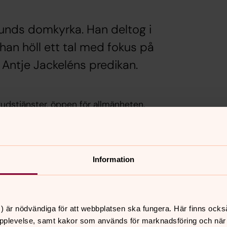
Lunds domkyrka. Han deltog i
an höll ett tal med fokus på
p Antje Jackeléns predikan.
udstjänster, öppen för allmänheten.
ing i en något komprimerad form, och
 var biskop Antje Jackelén och
ing av Tomas Willstedt.
Information
oner närvarade. Händelsen direktsändes
) är nödvändiga för att webbplatsen ska fungera. Här finns ocks
the church, when we go
pplevelse, samt kakor som används för marknadsföring och när vi