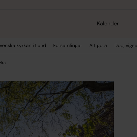
Kalender
enska kyrkan i Lund
Församlingar
Att göra
Dop, vigs
rka