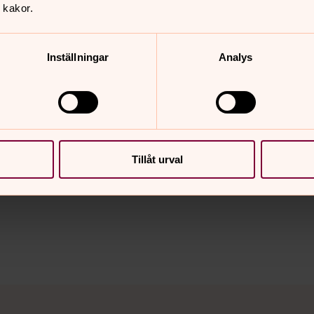
eal life, the message of
 kakor.
bered always, so that
 meaningful.
Inställningar
Analys
Tillåt urval
nnehåll?