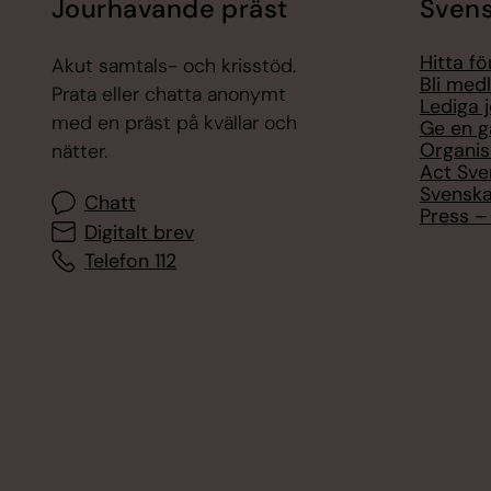
Jourhavande präst
Svens
Hitta f
Akut samtals- och krisstöd.
Bli med
Prata eller chatta anonymt
Lediga 
med en präst på kvällar och
Ge en g
Organis
nätter.
Act Sve
Svenska
Chatt
Press – 
Digitalt brev
Telefon 112