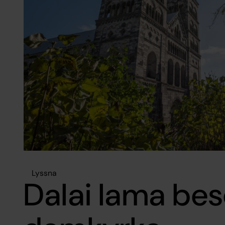
Lyssna
Dalai lama be