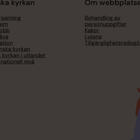
ka kyrkan
Om webbplats
örsamling
Behandling av
lem
personuppgifter
jobb
Kakor
åva
Lyssna
ation
Tillgänglighetsredogö
nska kyrkan
 kyrkan i utlandet
nationell nivå