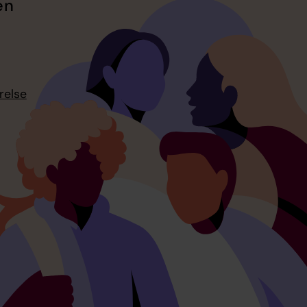
en
relse