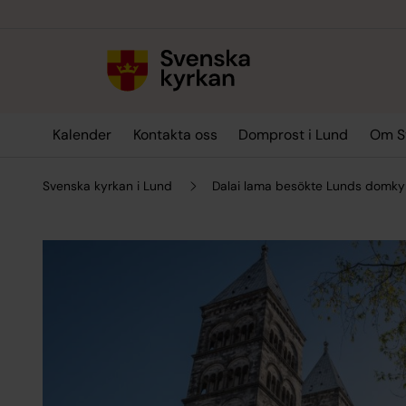
Till innehållet
Till undermeny
Kalender
Kontakta oss
Domprost i Lund
Om Sv
Svenska kyrkan i Lund
Dalai lama besökte Lunds domky