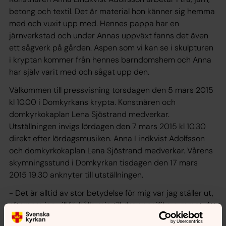
betong och textil. Det är material hon känner sig hemma
med och vuxit upp med. Hennes pappa har en
järnverkstad och under Annas uppväxt fanns det även
ett sågverk på gården. Aspen som vi kan se i skulpturen
i kryptan kommer från hennes barndomshem och Anna
har själv varit med och sågat upp den.
Välkommen till pressvisning torsdagen den 5 mars 2015
kl 10.00 i Domkyrkans krypta. Konstnären och
domkyrkokaplan Lena Sjöstrand medverkar.
Utställningen invigs lördagen den 7 mars 2015 kl 10.30
direkt efter lördagsmusiken. Anna Lindkvist Adolfsson
och domkyrkokaplan Lena Sjöstrand medverkar. Vårens
skymningsstund i Domkyrkan tisdagen den 17 mars
2015 19.30 anknyter till utställningen.
- Det är alltid av stor betydelse för mig var jag ställer ut,
eftersom jag vill förhålla mig till det specifika rummet. Att
ställa ut i ett kyrkorum är en stor utmaning. Kryptan är