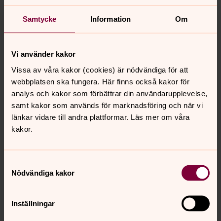
ett fantastiskt och redan mycket skulpturalt rum. Det
viktigaste för mig är att det är ett rum gjort för helighet,
Samtycke
Information
Om
säger Anna Lindkvist Adolfsson.
Vi använder kakor
Mer information
Vissa av våra kakor (cookies) är nödvändiga för att
Lena Sjöstrand har lämnat sin tjänst som
webbplatsen ska fungera. Här finns också kakor för
domkyrkokaplan och församlingsherde. Hon arbetar nu
analys och kakor som förbättrar din användarupplevelse,
med teologi, konst och arkitektur i domkyrkans
samt kakor som används för marknadsföring och när vi
stadsutvecklingsprojekt Råängen. Hon nås enklast via
länkar vidare till andra plattformar. Läs mer om våra
mejl: lena.sjostrand@svenskakyrkan.se
kakor.
Samtyckesval
Nödvändiga kakor
Senast ändrad 13 mars 2026
Synpunkter eller frågor på sidans
Inställningar
innehåll?