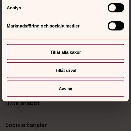
info.lundsdomkyrka@svenskakyrkan.se
Analys
Dela
Marknadsföring och sociala medier
Tillbaka till toppen
Tillbaka till innehållet
Tillåt alla kakor
Kontakt
Tillåt urval
Kalender
Avvisa
Hitta snabbt
Sociala kanaler