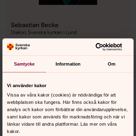
Sebastian Becke
Diakon, Svenska kyrkan i Lund
Direkt:
046 - 71 87 82
sebastian.becke@svenskakyrkan.se
E-post:
Samtycke
Information
Om
Vi använder kakor
Hitta till Sankt Hans kyrka
Vissa av våra kakor (cookies) är nödvändiga för att
Besöksadress:
webbplatsen ska fungera. Här finns också kakor för
Fäladstorget 32
analys och kakor som förbättrar din användarupplevelse,
226 58 Lund
samt kakor som används för marknadsföring och när vi
länkar vidare till andra plattformar. Läs mer om våra
Hur du tar dig hit:
kakor.
Stadsbuss linje 5 mot Annehem.