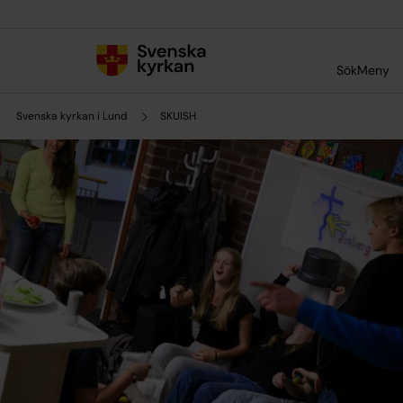
Till innehållet
Till undermeny
Sök
Meny
Svenska kyrkan i Lund
SKUISH