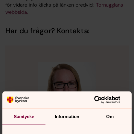
för vidare info klicka på länken bredvid:
Tornugglans
webbsida.
Har du frågor? Kontakta:
Samtycke
Information
Om