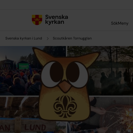
Till innehållet
Till undermeny
Sök
Meny
Svenska kyrkan i Lund
Scoutkåren Tornugglan