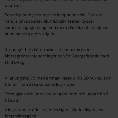
utomhus.
Scouting är mycket mer än knopar och eld. Det kan
handla om scoutteknik, friluftsliv, teater, pyssel,
samhällsengagemang med mera där lek och reflektion
är en naturlig och viktig del.
Ibland gör hela kåren saker tillsammans över
åldersgränserna, som läger och S:t Georgsfirande med
tårttävling.
Vi är ungefär 75 medlemmar, varav cirka 20 vuxna, som
träffas i fem åldersbaserade grupper.
Tornugglan erbjuder scouting för barn och unga från 6
till 25 år.
Alla grupper träffas på måndagar i Maria Magdalena
församlingsgård,