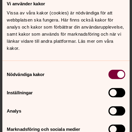
Vi använder kakor
Vissa av våra kakor (cookies) är nödvändiga för att
Karoline Henriksson
webbplatsen ska fungera. Här finns också kakor för
Församlingpedagog, Svenska kyrkan i Lund
analys och kakor som förbättrar din användarupplevelse,
samt kakor som används för marknadsföring och när vi
Direkt:
046-71 87 83
länkar vidare till andra plattformar. Läs mer om våra
karoline.henriksson@svenskakyrkan.se
E-post:
kakor.
Samtyckesval
Nödvändiga kakor
Hitta till Maria Magdalena kyrka
Besöksadress:
Inställningar
Flygelvägen 1
224 72 LUND
Analys
Hur du tar dig hit:
Stadsbuss linje 7 mot Östra Torn.
Marknadsföring och sociala medier
Hållplats Klarinettgränd