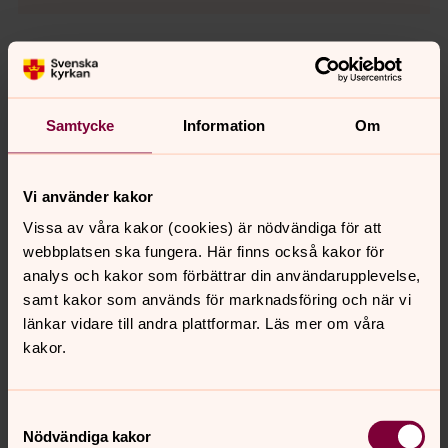
Hitta till Sankt Hans kyrka
Samtycke
Information
Om
Besöksadress:
Fäladstorget 32
226 58 Lund
Vi använder kakor
Hur du tar dig hit:
Vissa av våra kakor (cookies) är nödvändiga för att
Stadsbuss linje 5 mot Annehem.
webbplatsen ska fungera. Här finns också kakor för
Hållplats Fäladstorget
analys och kakor som förbättrar din användarupplevelse,
eller
samt kakor som används för marknadsföring och när vi
Stadsbuss linje 4 mot Norra Fäladen.
länkar vidare till andra plattformar. Läs mer om våra
Hållplats Magistratsvägen
kakor.
GPS SWEREF99
6176741, 387221
Samtyckesval
Nödvändiga kakor