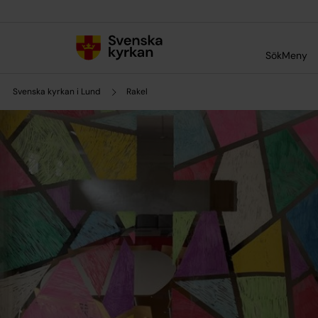
Till innehållet
Till undermeny
Sök
Meny
Svenska kyrkan i Lund
Rakel