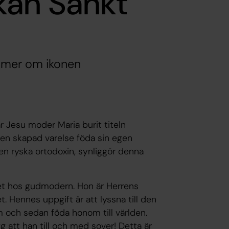
kan Sankt
r mer om ikonen
r Jesu moder Maria burit titeln
n en skapad varelse föda sin egen
den ryska ortodoxin, synliggör denna
et hos gudmodern. Hon är Herrens
t. Hennes uppgift är att lyssna till den
om och sedan föda honom till världen.
gg att han till och med sover! Detta är