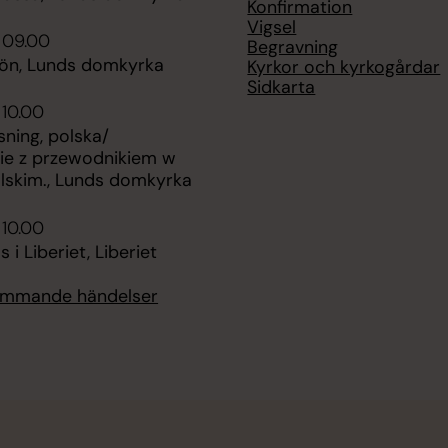
Konfirmation
Vigsel
 09.00
Begravning
bön, Lunds domkyrka
Kyrkor och kyrkogårdar
Sidkarta
 10.00
ning, polska/
ie z przewodnikiem w
olskim., Lunds domkyrka
 10.00
 i Liberiet, Liberiet
kommande händelser