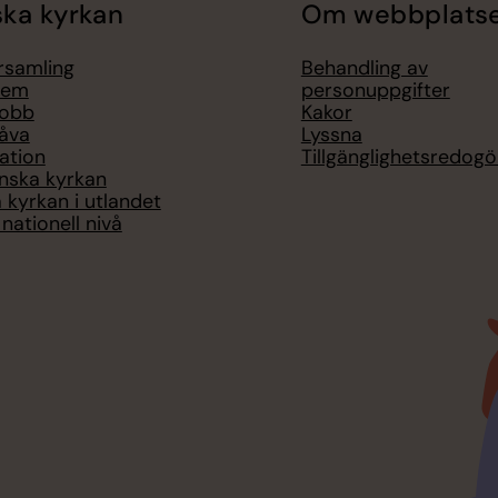
ka kyrkan
Om webbplats
örsamling
Behandling av
lem
personuppgifter
jobb
Kakor
åva
Lyssna
ation
Tillgänglighetsredogö
nska kyrkan
 kyrkan i utlandet
nationell nivå