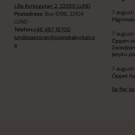
Lilla Kyrkogatan 2, 22350 LUND
7 augusti
Postadress:
Box 1096, 22104
Pilgrims
LUND
Telefon:
+46 467 18700
7 augusti
lundspastorat@svenskakyrkan.s
Öppen vis
e
Zwiedzan
jezyku p
7 augusti
Öppet hus
Se fler 