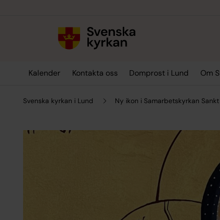
Till innehållet
Till undermeny
Kalender
Kontakta oss
Domprost i Lund
Om Sv
Svenska kyrkan i Lund
Ny ikon i Samarbetskyrkan Sankt