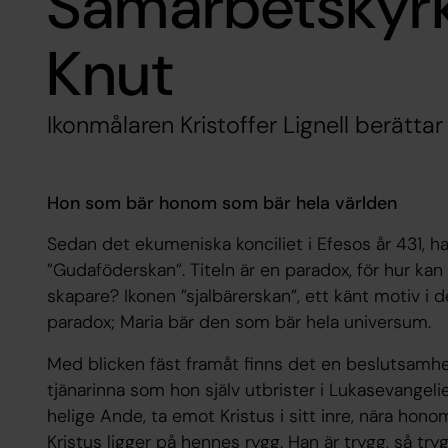
Samarbetskyr
Knut
Ikonmålaren Kristoffer Lignell berätta
Hon som bär honom som bär hela världen
Sedan det ekumeniska konciliet i Efesos år 431, ha
”Gudaföderskan”. Titeln är en paradox, för hur ka
skapare? Ikonen ”sjalbärerskan”, ett känt motiv i 
paradox; Maria bär den som bär hela universum.
Med blicken fäst framåt finns det en beslutsamh
tjänarinna som hon själv utbrister i Lukasevangelie
helige Ande, ta emot Kristus i sitt inre, nära hon
Kristus ligger på hennes rygg. Han är trygg, så try