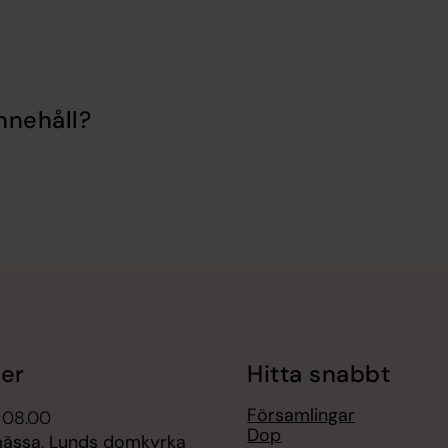
nnehåll?
er
Hitta snabbt
Församlingar
 08.00
Dop
ässa, Lunds domkyrka