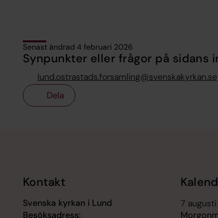
Senast ändrad 4 februari 2026
Synpunkter eller frågor på sidans i
lund.ostrastads.forsamling@svenskakyrkan.se
Dela
Tillbaka till toppen
Tillbaka till innehållet
Kontakt
Kalend
Svenska kyrkan i Lund
7 augusti
Besöksadress:
Morgonm