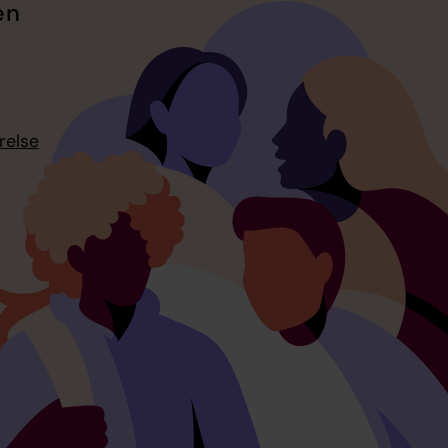
en
relse