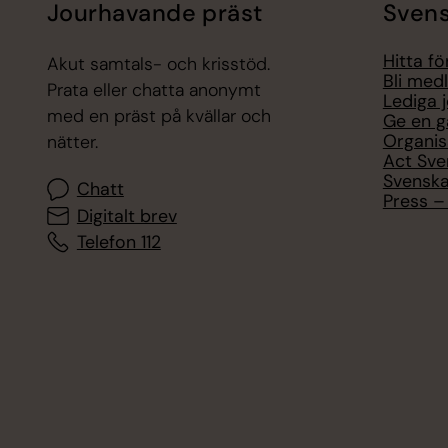
Jourhavande präst
Svens
Hitta f
Akut samtals- och krisstöd.
Bli med
Prata eller chatta anonymt
Lediga 
med en präst på kvällar och
Ge en g
Organis
nätter.
Act Sve
Svenska
Chatt
Press – 
Digitalt brev
Telefon 112