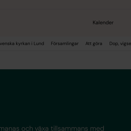
Kalender
enska kyrkan i Lund
Församlingar
Att göra
Dop, vigs
tmanas och växa tillsammans med