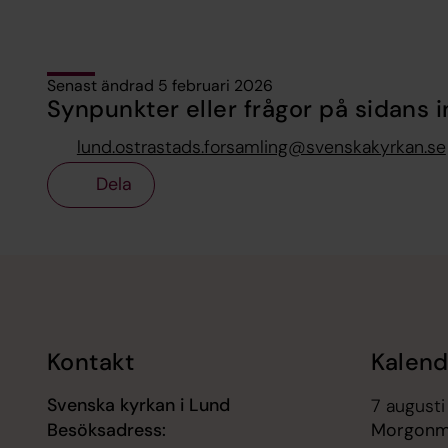
Senast ändrad 5 februari 2026
Synpunkter eller frågor på sidans i
lund.ostrastads.forsamling@svenskakyrkan.se
Dela
Tillbaka till toppen
Tillbaka till innehållet
Kontakt
Kalend
Svenska kyrkan i Lund
7 augusti
Besöksadress:
Morgonm