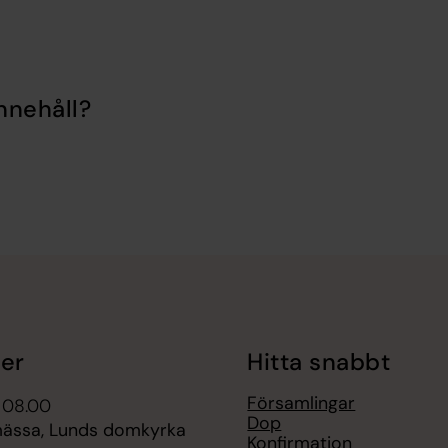
nnehåll?
er
Hitta snabbt
Församlingar
 08.00
Dop
ässa, Lunds domkyrka
Konfirmation