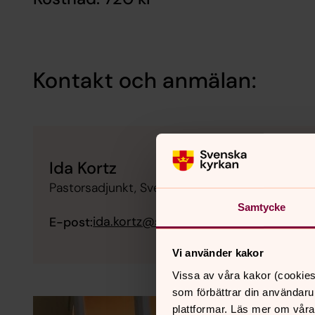
Kontakt och anmälan:
Ida Kortz
Pastorsadjunkt, Svenska kyrkan i Lund
Samtycke
ida.kortz@svenskakyrkan.se
E-post:
Vi använder kakor
Vissa av våra kakor (cookies
som förbättrar din användaru
plattformar. Läs mer om våra