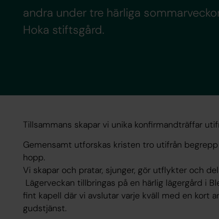
andra under tre härliga sommarveckor
Hoka stiftsgård.
Tillsammans skapar vi unika konfirmandträffar utif
Gemensamt utforskas kristen tro utifrån begrepp 
hopp.
Vi skapar och pratar, sjunger, gör utflykter och del
Lägerveckan tillbringas på en härlig lägergård i Bl
fint kapell där vi avslutar varje kväll med en kort a
gudstjänst.