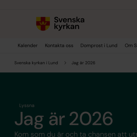
Till innehållet
Till undermeny
Kalender
Kontakta oss
Domprost i Lund
Om Sv
Svenska kyrkan i Lund
Jag är 2026
Lyssna
Jag är 2026
Kom som du är och ta chansen att u