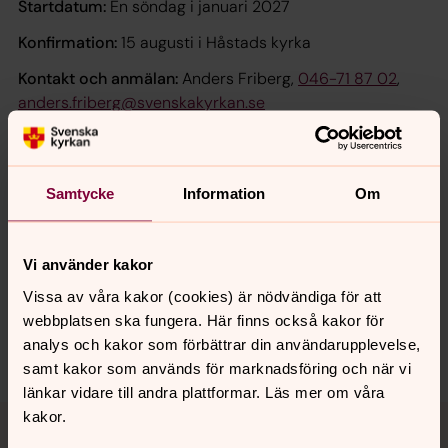
Startdatum:
En söndag i januari 2027
Konfirmation:
15 augusti i Håstads kyrka
Kontakt och anmälan:
Anders Friberg,
046-71 87 02
,
anders.friberg@svenskakyrkan.se
Samtycke
Information
Om
Senast ändrad 2 mars 2026
Synpunkter eller frågor på sidans
Vi använder kakor
innehåll?
Vissa av våra kakor (cookies) är nödvändiga för att
lundspastorat@svenskakyrkan.se
webbplatsen ska fungera. Här finns också kakor för
analys och kakor som förbättrar din användarupplevelse,
Dela
samt kakor som används för marknadsföring och när vi
länkar vidare till andra plattformar. Läs mer om våra
Tillbaka till toppen
Tillbaka till innehållet
kakor.