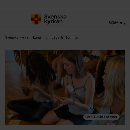
Till innehållet
Till undermeny
Sök
Meny
Svenska kyrkan i Lund
Lägerfri Sommar