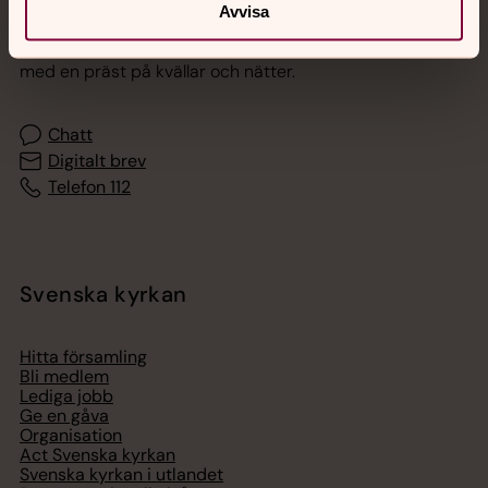
Avvisa
Akut samtals- och krisstöd. Prata eller chatta anonymt
med en präst på kvällar och nätter.
Chatt
Digitalt brev
Telefon 112
Svenska kyrkan
Hitta församling
Bli medlem
Lediga jobb
Ge en gåva
Organisation
Act Svenska kyrkan
Svenska kyrkan i utlandet