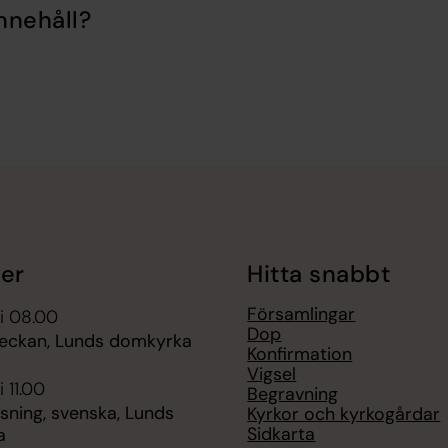
nnehåll?
er
Hitta snabbt
Församlingar
i 08.00
Dop
veckan, Lunds domkyrka
Konfirmation
Vigsel
 11.00
Begravning
sning, svenska, Lunds
Kyrkor och kyrkogårdar
Sidkarta
a