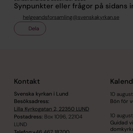
Synpunkter eller frågor på sidans i
helgeandsforsamling@svenskakyrkan.se
Dela
Tillbaka till toppen
Tillbaka till innehållet
Kontakt
Kalend
Svenska kyrkan i Lund
10 august
Besöksadress:
Bön för 
Lilla Kyrkogatan 2, 22350 LUND
10 augusti
Postadress:
Box 1096, 22104
Guidad vi
LUND
domkyrk
Telefon:
+46 467 18700