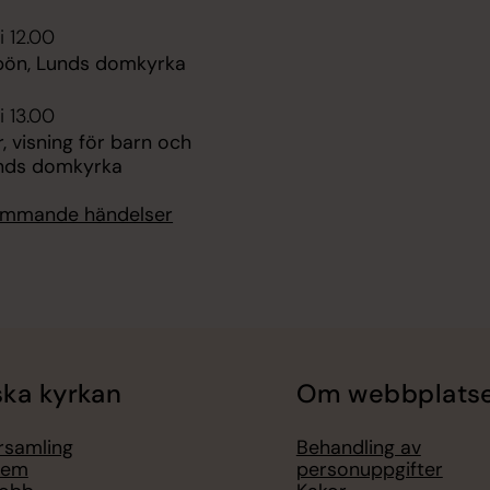
i 12.00
ön, Lunds domkyrka
i 13.00
, visning för barn och
Lunds domkyrka
kommande händelser
ka kyrkan
Om webbplats
örsamling
Behandling av
lem
personuppgifter