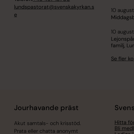
lundspastorat@svenskakyrkan.s
10 august
e
Middagsb
10 august
Lejonspår
familj, 
Se fler 
Jourhavande präst
Svens
Hitta f
Akut samtals- och krisstöd.
Bli med
Prata eller chatta anonymt