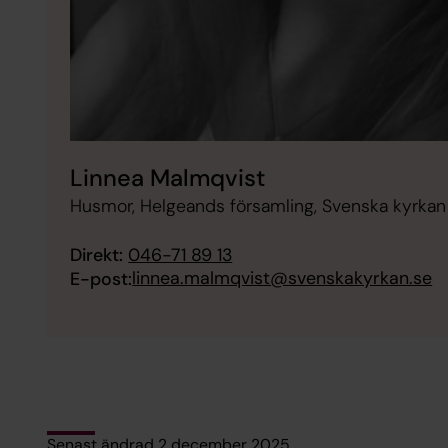
Linnea Malmqvist
Husmor, Helgeands församling, Svenska kyrkan
Direkt:
046-71 89 13
linnea.malmqvist@svenskakyrkan.se
E-post:
Senast ändrad 2 december 2025