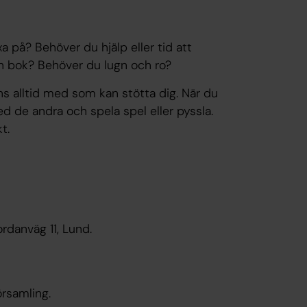
a på? Behöver du hjälp eller tid att
din bok? Behöver du lugn och ro?
ns alltid med som kan stötta dig. När du
d de andra och spela spel eller pyssla.
t.
rdanväg 11, Lund.
örsamling.