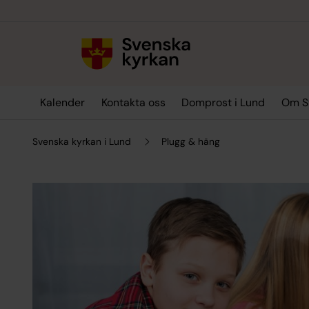
Till innehållet
Till undermeny
Kalender
Kontakta oss
Domprost i Lund
Om Sv
Svenska kyrkan i Lund
Plugg & häng