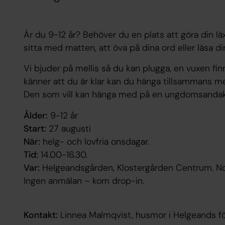
Är du 9-12 år? Behöver du en plats att göra din läx
sitta med matten, att öva på dina ord eller läsa 
Vi bjuder på mellis så du kan plugga, en vuxen fin
känner att du är klar kan du hänga tillsammans me
Den som vill kan hänga med på en ungdomsandak
Ålder:
9-12 år
Start:
27 augusti
När:
helg- och lovfria onsdagar.
Tid:
14.00-16.30.
Var:
Helgeandsgården, Klostergården Centrum. No
Ingen anmälan – kom drop-in.
Kontakt:
Linnea Malmqvist, husmor i Helgeands f