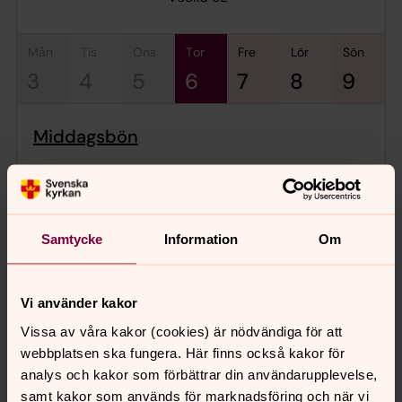
mån
tis
ons
tor
fre
lör
sön
3
4
5
6
7
8
9
Middagsbön
torsdag 6 augusti 2026
·
12.00
–
12.15
Helgeandskyrkan
Samtycke
Information
Om
Vi använder kakor
Senast ändrad 3 juli 2026
Synpunkter eller frågor på sidans
Vissa av våra kakor (cookies) är nödvändiga för att
innehåll?
webbplatsen ska fungera. Här finns också kakor för
analys och kakor som förbättrar din användarupplevelse,
helgeandsforsamling@svenskakyrkan.se
samt kakor som används för marknadsföring och när vi