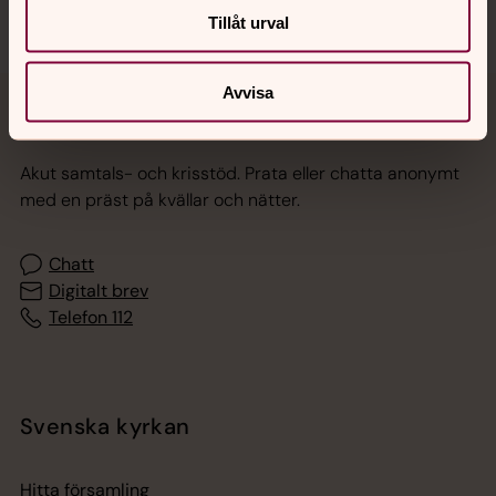
Tillåt urval
Avvisa
Jourhavande präst
Akut samtals- och krisstöd. Prata eller chatta anonymt
med en präst på kvällar och nätter.
Chatt
Digitalt brev
Telefon 112
Svenska kyrkan
Hitta församling