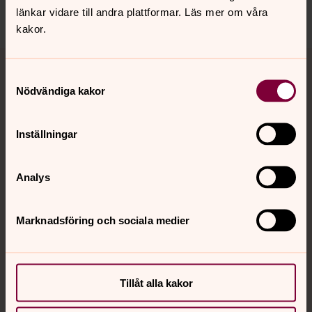
Dela
länkar vidare till andra plattformar. Läs mer om våra
kakor.
Tillbaka till toppen
Tillbaka till innehållet
Samtyckesval
Nödvändiga kakor
Kontakt
Inställningar
Kalender
Analys
Marknadsföring och sociala medier
Hitta snabbt
Sociala kanaler
Tillåt alla kakor