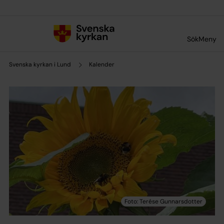
Till innehållet
Till undermeny
Sök
Meny
Svenska kyrkan i Lund
Kalender