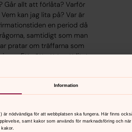
Går allt att förlåta? Varför
 Vem kan jag lita på? Var är
firmationstiden en period då
 frågorna, samtidigt som man
ar pratar om träffarna som
gar. Ett sätt att ta ett litet
n krav.
Information
iekonfirmander publiceras i slutet på
) är nödvändiga för att webbplatsen ska fungera. Här finns ocks
pplevelse, samt kakor som används för marknadsföring och när vi
 kakor.