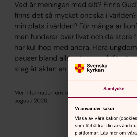
Vad är meningen med allt? Finns Gud? 
finns det så mycket ondska i världen?
min plats i världen? För många är kon
man funderar över livet och de stora
har kul ihop med andra. Flera ungdom
pauser bland alla måsten och förväntnin
steg åt sidan en stund. Ett andrum uta
Samtycke
Mer information om kommande grupper för gymnas
augusti 2026.
Vi använder kakor
Vissa av våra kakor (cookies
som förbättrar din användaru
plattformar. Läs mer om våra