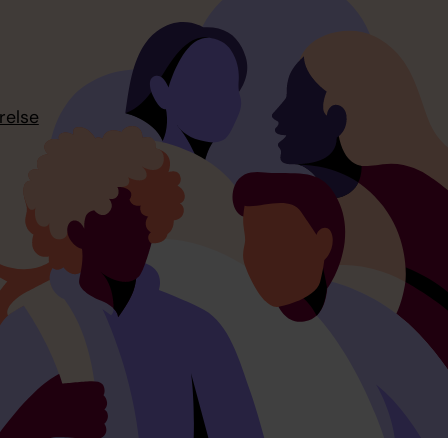
relse