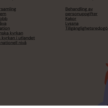
örsamling
Behandling av
lem
personuppgifter
jobb
Kakor
åva
Lyssna
ation
Tillgänglighetsredogö
nska kyrkan
 kyrkan i utlandet
nationell nivå