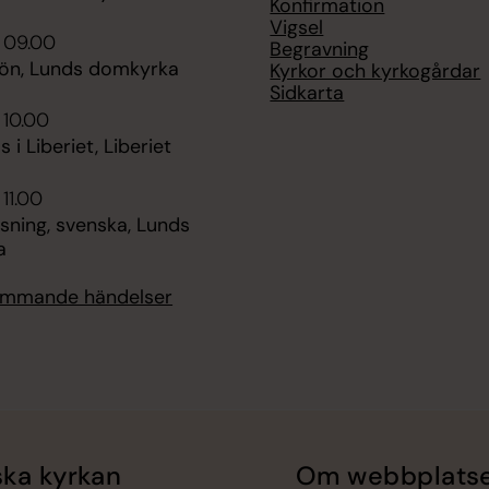
Konfirmation
Vigsel
 09.00
Begravning
bön, Lunds domkyrka
Kyrkor och kyrkogårdar
Sidkarta
 10.00
 i Liberiet, Liberiet
 11.00
sning, svenska, Lunds
a
kommande händelser
ka kyrkan
Om webbplats