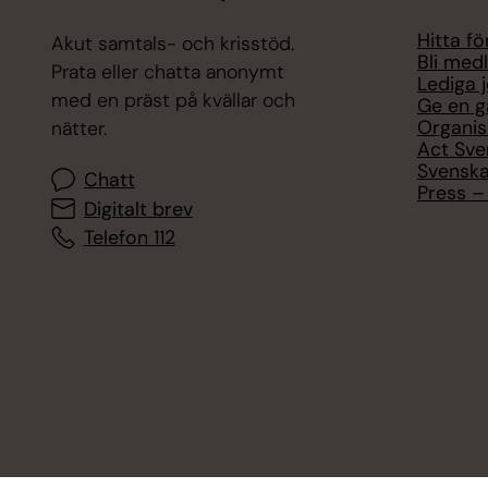
Hitta f
Akut samtals- och krisstöd.
Bli med
Prata eller chatta anonymt
Lediga 
med en präst på kvällar och
Ge en g
Organis
nätter.
Act Sve
Svenska
Chatt
Press – 
Digitalt brev
Telefon 112