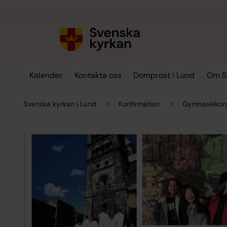
Till innehållet
Till undermeny
Kalender
Kontakta oss
Domprost i Lund
Om Sv
Svenska kyrkan i Lund
Konfirmation
Gymnasiekon