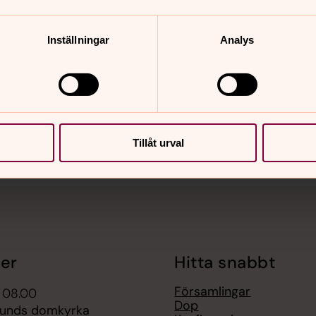
Inställningar
Analys
nnehåll?
Tillåt urval
er
Hitta snabbt
Församlingar
i 08.00
Dop
Lunds domkyrka