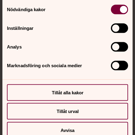
Kontakt
Samtyckesval
Nödvändiga kakor
Kalender
Inställningar
Analys
Hitta snabbt
Marknadsföring och sociala medier
Sociala kanaler
Tillåt alla kakor
Tillåt urval
Jourhavande präst
Avvisa
Akut samtals- och krisstöd. Prata eller chatta anonymt