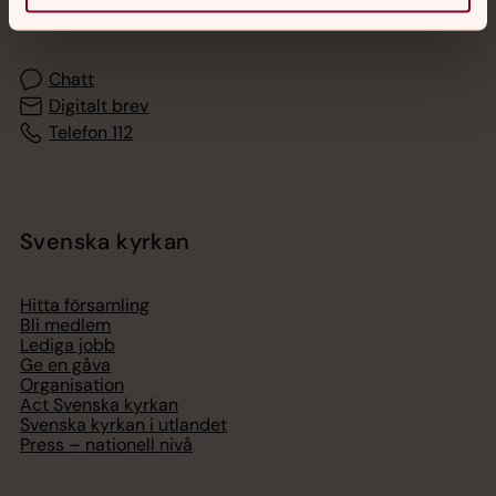
med en präst på kvällar och nätter.
Chatt
Digitalt brev
Telefon 112
Svenska kyrkan
Hitta församling
Bli medlem
Lediga jobb
Ge en gåva
Organisation
Act Svenska kyrkan
Svenska kyrkan i utlandet
Press – nationell nivå