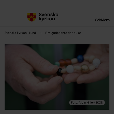
Till innehållet
Till undermeny
Sök
Meny
Svenska kyrkan i Lund
Fira gudstjänst där du är