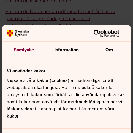
Här kan du läsa mer om fastan
.
Här kan du ladda ner en pdf med texter från Lunds
pastorat för varje söndag från och med
fastlagssöndagen fram till påsk
.
Samtycke
Information
Om
Senast ändrad 15 mars 2021
Synpunkter eller frågor på sidans
innehåll?
Vi använder kakor
lundspastorat@svenskakyrkan.se
Vissa av våra kakor (cookies) är nödvändiga för att
Dela
webbplatsen ska fungera. Här finns också kakor för
analys och kakor som förbättrar din användarupplevelse,
samt kakor som används för marknadsföring och när vi
Tillbaka till toppen
Tillbaka till innehållet
länkar vidare till andra plattformar. Läs mer om våra
kakor.