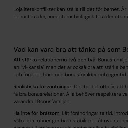
Lojalitetskonflikter kan ställa till det för barnet. 
bonusförälder, accepterar biologisk förälder utan
Vad kan vara bra att tänka på som B
Att stärka relationerna två och två:
Bonusfamiljen
en ”vi-känsla” men det är också bra att stärka ba
och förälder, barn och bonusförälder och egentid f
Realistiska förväntningar:
Det tar tid, ofta år, att
få bra bonusrelationer. Alla behöver respektera v
varandra i Bonusfamiljen.
Ha inte för bråttom:
Låt förändringar ta tid, intr
Välkända rutiner ger barn stabilitet. Låt nya rutine