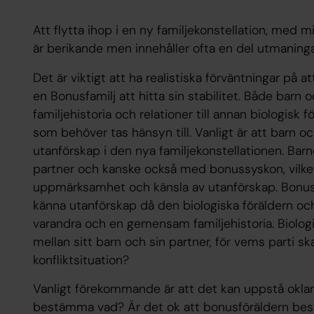
Att flytta ihop i en ny familjekonstellation, med m
är berikande men innehåller ofta en del utmaninga
Det är viktigt att ha realistiska förväntningar på a
en Bonusfamilj att hitta sin stabilitet. Både barn 
familjehistoria och relationer till annan biologisk 
som behöver tas hänsyn till. Vanligt är att barn o
utanförskap i den nya familjekonstellationen. Barn
partner och kanske också med bonussyskon, vilket 
uppmärksamhet och känsla av utanförskap. Bonusf
känna utanförskap då den biologiska föräldern och 
varandra och en gemensam familjehistoria. Biologi
mellan sitt barn och sin partner, för vems parti ska
konfliktsituation?
Vanligt förekommande är att det kan uppstå oklara 
bestämma vad? Är det ok att bonusföräldern be