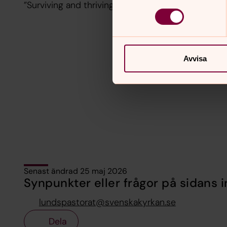
”Surviving and thriving in stepfamily relationships
Avvisa
Senast ändrad 25 maj 2026
Synpunkter eller frågor på sidans i
lundspastorat@svenskakyrkan.se
Dela