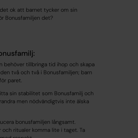
Är det ok att barnet tycker om sin
för Bonusfamiljen det?
onusfamilj:
 behöver tillbringa tid ihop och skapa
nden två och två i Bonusfamiljen; barn
ör paret.
 hitta sin stabilitet som Bonusfamilj och
arandra men nödvändigtvis inte älska
oducera bonusfamiljen långsamt.
r och ritualer komma lite i taget. Ta