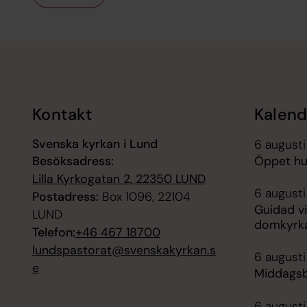
Tillbaka till toppen
Tillbaka till innehållet
Kontakt
Kalend
Svenska kyrkan i Lund
6 augusti
Besöksadress:
Öppet hus
Lilla Kyrkogatan 2, 22350 LUND
6 augusti
Postadress:
Box 1096, 22104
Guidad vi
LUND
domkyrk
Telefon:
+46 467 18700
lundspastorat@svenskakyrkan.s
6 augusti
e
Middagsb
6 augusti