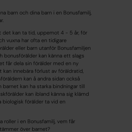
ina barn och dina barn i en Bonusfamilj,
r.
tt det kan ta tid, uppemot 4 - 5 år, för
och vuxna har ofta en tidigare
förälder eller barn utanför Bonusfamiljen
ch bonusförälder kan känna ett slags
et får dela sin förälder med en ny
kan innebära förlust av föräldratid,
öräldern kan å andra sidan också
barnet kan ha starka bindningar till
skförälder kan ibland känna sig klämd
 biologisk förälder ta vid en
roller i en Bonusfamilj, vem får
stämmer över barnet?