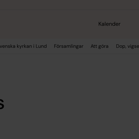
Kalender
enska kyrkan i Lund
Församlingar
Att göra
Dop, vigs
s