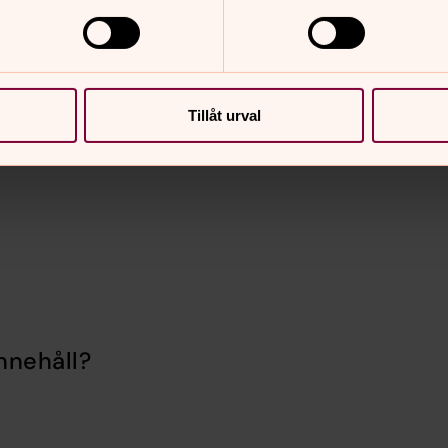
”
av Patricia Papernow
Tillåt urval
nnehåll?