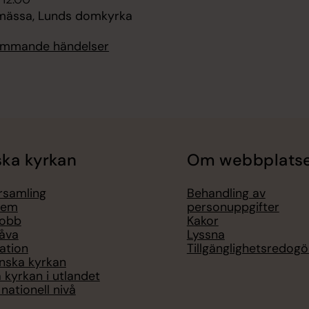
ässa, Lunds domkyrka
kommande händelser
ka kyrkan
Om webbplats
örsamling
Behandling av
lem
personuppgifter
jobb
Kakor
åva
Lyssna
ation
Tillgänglighetsredogö
nska kyrkan
 kyrkan i utlandet
nationell nivå