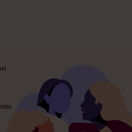
en
relse