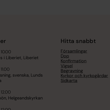
er
Hitta snabbt
Församlingar
 10.00
Dop
 i Liberiet, Liberiet
Konfirmation
Vigsel
 11.00
Begravning
sning, svenska, Lunds
Kyrkor och kyrkogårdar
Sidkarta
a
 12.00
ön, Helgeandskyrkan
 12.00