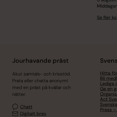
Middagsm
Se fler 
Jourhavande präst
Svens
Hitta f
Akut samtals- och krisstöd.
Bli med
Prata eller chatta anonymt
Lediga 
med en präst på kvällar och
Ge en g
Organis
nätter.
Act Sve
Svenska
Chatt
Press – 
Digitalt brev