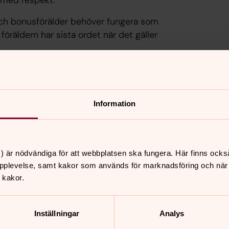
n med respekt.
och bonusförälder behöver fungera som
öräldern har sista ordet när det gäller
 till barnet:
Kan bonusföräldern ta
net så gynnar det såklart relationen till
nusförälderns relation till partnern,
Information
ets välmående hur föräldrar
höver ta hänsyn till före detta
) är nödvändiga för att webbplatsen ska fungera. Här finns ocks
pplevelse, samt kakor som används för marknadsföring och när vi
 kakor.
Inställningar
Analys