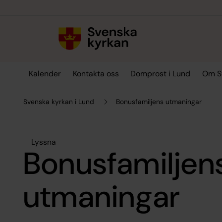
Till innehållet
Till undermeny
Kalender
Kontakta oss
Domprost i Lund
Om Sv
Svenska kyrkan i Lund
Bonusfamiljens utmaningar
Lyssna
Bonusfamiljen
utmaningar