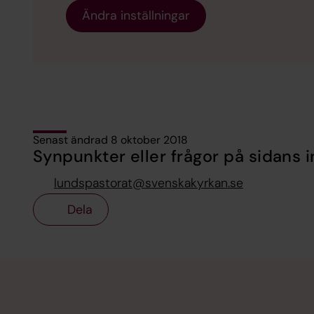
Ändra inställningar
Senast ändrad 8 oktober 2018
Synpunkter eller frågor på sidans i
lundspastorat@svenskakyrkan.se
Dela
Tillbaka till toppen
Tillbaka till innehållet