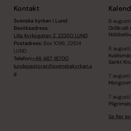
Kontakt
Kalend
Svenska kyrkan i Lund
6 augusti
Besöksadress:
Grillkväl
Nöbbelö
Lilla Kyrkogatan 2, 22350 LUND
Postadress:
Box 1096, 22104
6 augusti
LUND
Kvällsmä
Telefon:
+46 467 18700
Sankt Kn
lundspastorat@svenskakyrkan.s
e
7 augusti
Morgonm
7 augusti
Pilgrims
Se fler 