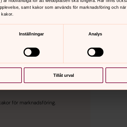
) är nödvändiga för att webbplatsen ska fungera. Här finns ocks
pplevelse, samt kakor som används för marknadsföring och när vi
 kakor.
kakor för marknadsföring.
Inställningar
Analys
Tillåt urval
kakor för marknadsföring.