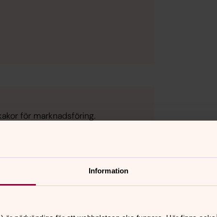
kakor för marknadsföring.
Information