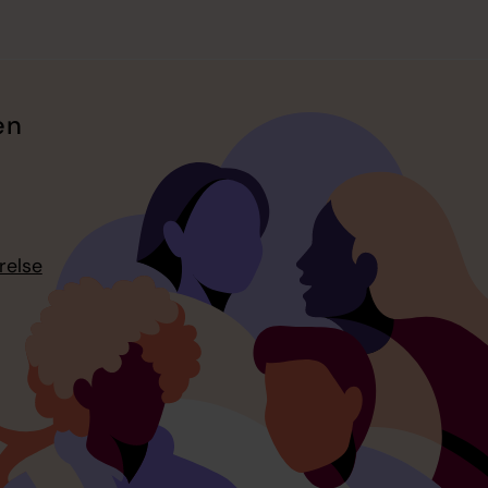
en
relse