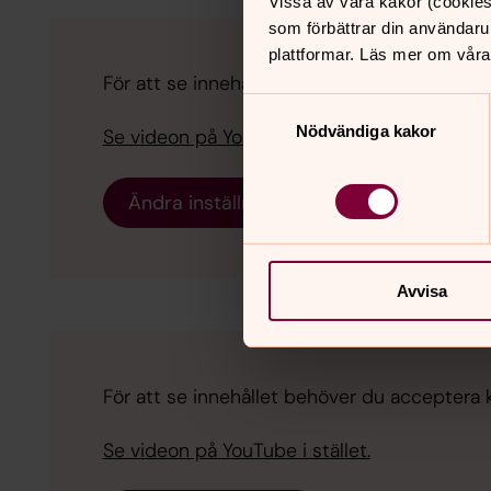
Vissa av våra kakor (cookies
som förbättrar din användaru
plattformar. Läs mer om våra
För att se innehållet behöver du acceptera 
Samtyckesval
Nödvändiga kakor
Se videon på YouTube i stället.
Ändra inställningar
Avvisa
För att se innehållet behöver du acceptera 
Se videon på YouTube i stället.