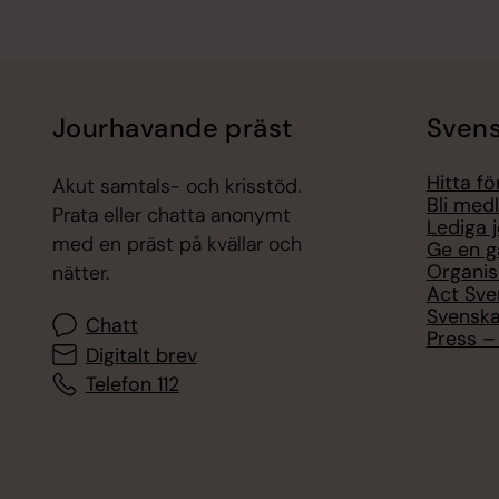
Jourhavande präst
Svens
Hitta f
Akut samtals- och krisstöd.
Bli med
Prata eller chatta anonymt
Lediga 
med en präst på kvällar och
Ge en g
Organis
nätter.
Act Sve
Svenska
Chatt
Press – 
Digitalt brev
Telefon 112