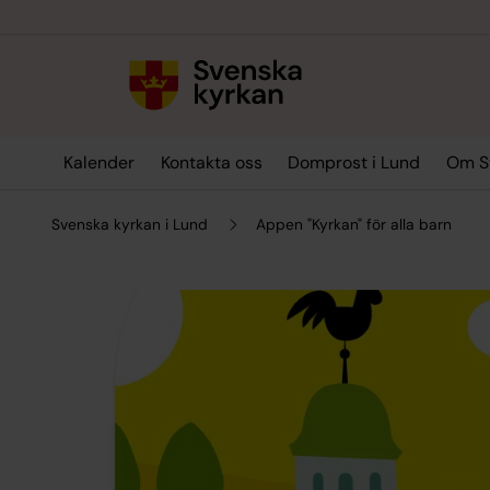
Till innehållet
Till undermeny
Kalender
Kontakta oss
Domprost i Lund
Om Sv
Svenska kyrkan i Lund
Appen "Kyrkan" för alla barn