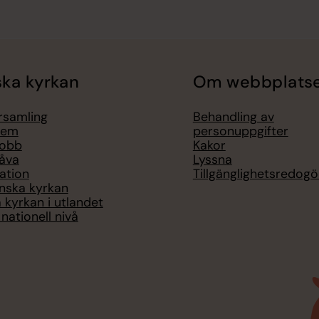
ka kyrkan
Om webbplats
örsamling
Behandling av
lem
personuppgifter
jobb
Kakor
åva
Lyssna
ation
Tillgänglighetsredogö
nska kyrkan
 kyrkan i utlandet
nationell nivå