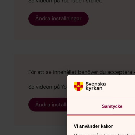
Se videon på YouTube i stället.
Ändra inställningar
För att se innehållet behöver du acceptera 
Se videon på YouTube i stället.
Ändra inställningar
Samtycke
Vi använder kakor