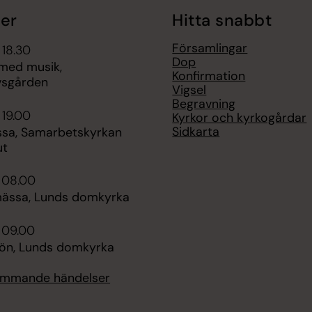
er
Hitta snabbt
Församlingar
 18.30
Dop
l med musik,
Konfirmation
vsgården
Vigsel
Begravning
 19.00
Kyrkor och kyrkogårdar
Sidkarta
ssa, Samarbetskyrkan
ut
 08.00
ässa, Lunds domkyrka
 09.00
bön, Lunds domkyrka
kommande händelser