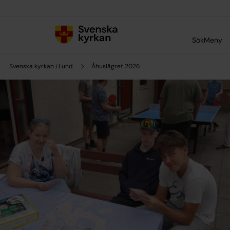
Till innehållet
Till undermeny
Sök
Meny
Svenska kyrkan i Lund
Åhuslägret 2026