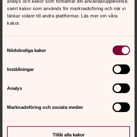
analys och kakor som förbättrar din användarupplevelse,
samt kakor som används för marknadsföring och när vi
länkar vidare till andra plattformar. Läs mer om våra
kakor.
Samtyckesval
Nödvändiga kakor
Inställningar
Teresa Callewaert
Präst / All Saints Club, Svenska kyrkan i Lund
Analys
Direkt:
046-71 88 07
teresa.callewaert@svenskakyrkan.se
E-post:
Marknadsföring och sociala medier
Tillåt alla kakor